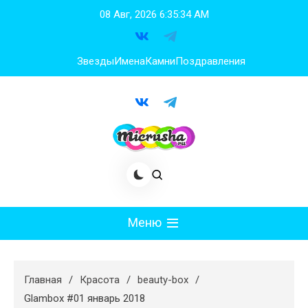
Перейти
08 Авг, 2026
6:35:35 AM
к
содержимому
Звезды
Имена
Камни
Поздравления
Меню
Мода
Главная
Красота
beauty-box
Худеем
Glambox #01 январь 2018