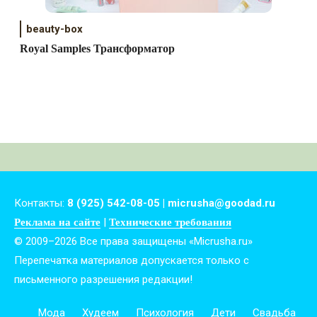
beauty-box
Royal Samples Трансформатор
Контакты:
8 (925) 542-08-05 | micrusha@goodad.ru
|
Реклама на сайте
Технические требования
© 2009–2026 Все права защищены «Micrusha.ru»
Перепечатка материалов допускается только с
письменного разрешения редакции!
Мода
Худеем
Психология
Дети
Свадьба