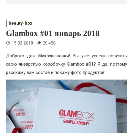
Психология
Дети
beauty-box
Свадьба
Glambox #01 январь 2018
Дом
15.02.2018
20 488
Жизнь
Доброго дня, Микрушаночки! Вы уже успели получить
свою январскую коробочку Glambox #01? Я да, поэтому
Хобби
расскажу вам состав и покажу фото продуктов.
Красота
Недвижимость