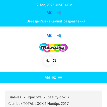
Перейти
07 Авг, 2026
4:24:05 PM
к
содержимому
Звезды
Имена
Камни
Поздравления
Меню
Мода
Главная
Красота
beauty-box
Худеем
Glambox TOTAL LOOK 6 Ноябрь 2017