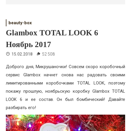
Психология
Дети
beauty-box
Свадьба
Glambox TOTAL LOOK 6
Дом
Ноябрь 2017
Жизнь
15.02.2018
52 508
Хобби
Доброго дня, Микрушаночки! Совсем скоро коробочный
сервис Glambox начнет снова нас радовать своими
Красота
лимитированными коробочками TOTAL LOOK, поэтому
Недвижимость
покажу прошлую, ноябрьскую коробку Glambox TOTAL
LOOK 6 и ее состав. Он был бомбический! Давайте
разбирать его!