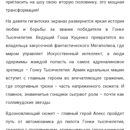
пригласить на шоу свою вторую половинку, это мощная
трансформация!
На девяти гигантских экранах развернется яркая история
любви и борьбы за звание победителя в Гонке
Тысячелетия. Ведущий Гоша Куценко превратится во
владельца закусочной фантастического Мегаполиса, где
миром управляет Искусственный интеллект, а люди
одержимы жаждой попасть на самое адреналиновое
зрелище – Гонку Тысячелетия. Армия идеальных машин
вступит с главным героем во впечатляющее сражение,
где спортивные трюки – часть напряженного сюжета. И
главное, знаменитые гонщики сыграют роли – почти как
голливудские звезды.
Вдохновляющий сюжет – главный герой Алекс пройдет
путь от автомеханика до пилота Гонки тысячелетия,
сразится с противниками, зловещими как герои комиксов