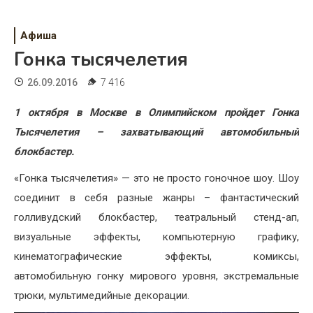
Психология
Дети
Афиша
Гонка тысячелетия
Свадьба
26.09.2016
7 416
Дом
1 октября в Москве в Олимпийском пройдет Гонка
Жизнь
Тысячелетия – захватывающий автомобильный
блокбастер.
Хобби
«Гонка тысячелетия» — это не просто гоночное шоу. Шоу
Красота
соединит в себя разные жанры – фантастический
Недвижимость
голливудский блокбастер, театральный стенд-ап,
визуальные эффекты, компьютерную графику,
кинематографические эффекты, комиксы,
автомобильную гонку мирового уровня, экстремальные
трюки, мультимедийные декорации.