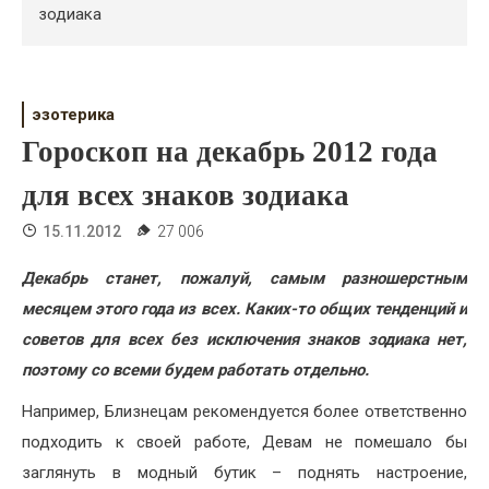
Психология
зодиака
Дети
Свадьба
эзотерика
Гороскоп на декабрь 2012 года
Дом
для всех знаков зодиака
Жизнь
15.11.2012
27 006
Хобби
Декабрь станет, пожалуй, самым разношерстным
Красота
месяцем этого года из всех. Каких-то общих тенденций и
Недвижимость
советов для всех без исключения знаков зодиака нет,
поэтому со всеми будем работать отдельно.
Например, Близнецам рекомендуется более ответственно
подходить к своей работе, Девам не помешало бы
заглянуть в модный бутик – поднять настроение,