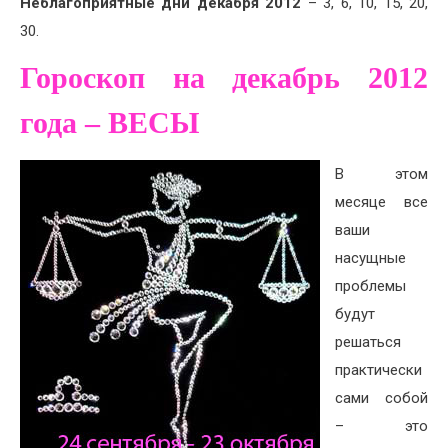
Неблагоприятные дни декабря 2012
– 3, 6, 10, 15, 20,
30.
Гороскоп на декабрь 2012
года – ВЕСЫ
В этом
месяце все
ваши
насущные
проблемы
будут
решаться
практически
сами собой
– это