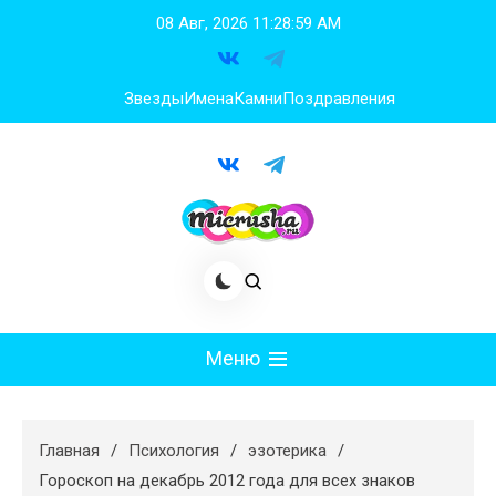
Перейти
08 Авг, 2026
11:29:00 AM
к
содержимому
Звезды
Имена
Камни
Поздравления
Меню
Мода
Главная
Психология
эзотерика
Худеем
Гороскоп на декабрь 2012 года для всех знаков