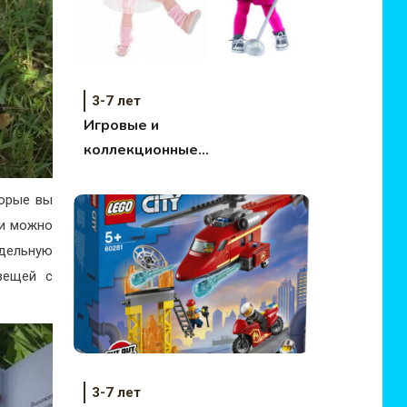
3-7 лет
Игровые и
коллекционные
куклы GOTZ (Гетц,
Готц)
торые вы
ми можно
дельную
вещей с
3-7 лет