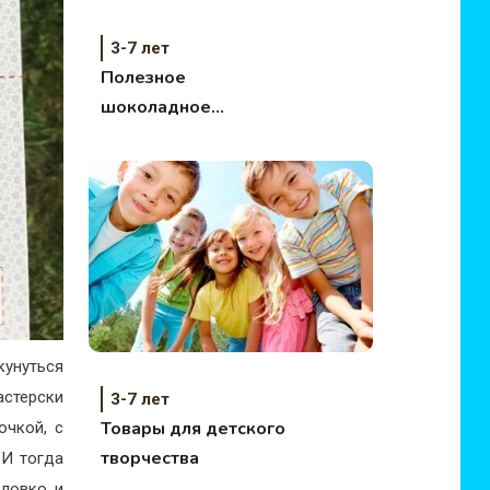
3-7 лет
Полезное
шоколадное
лакомство для детей
кунуться
астерски
3-7 лет
Товары для детского
очкой, с
творчества
 И тогда
 ловко и