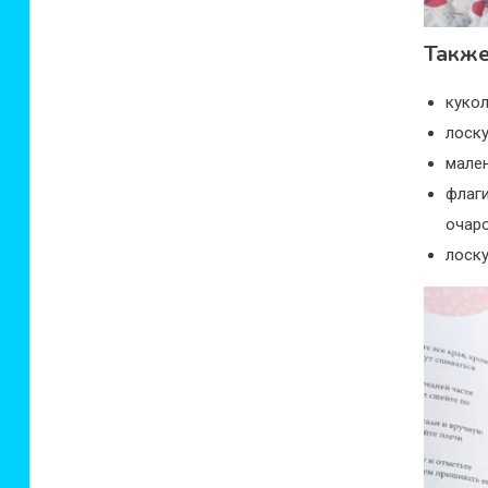
Также
куко
лоску
мален
флаг
очаро
лоску