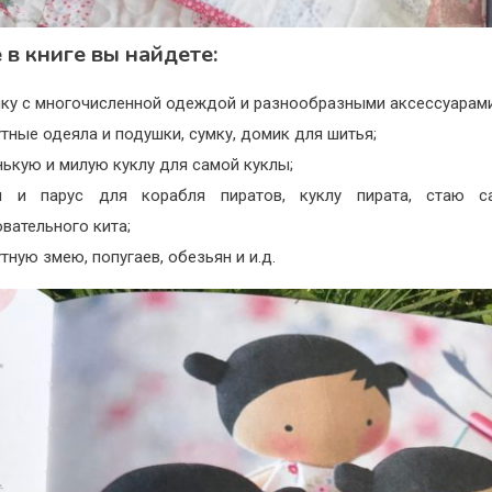
 в книге вы найдете:
лку с многочисленной одеждой и разнообразными аксессуарами
тные одеяла и подушки, сумку, домик для шитья;
ькую и милую куклу для самой куклы;
и и парус для корабля пиратов, куклу пирата, стаю са
вательного кита;
тную змею, попугаев, обезьян и и.д.