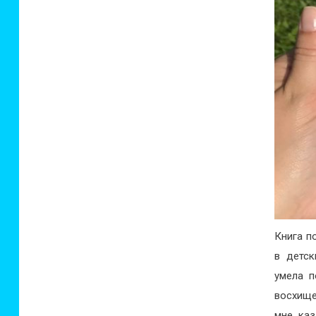
Книга п
в детск
умела п
восхище
мне каз