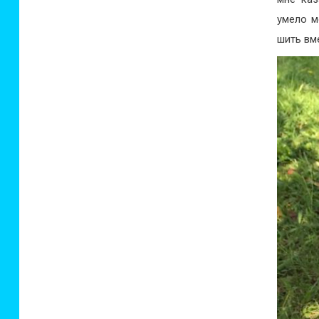
умело м
шить вм