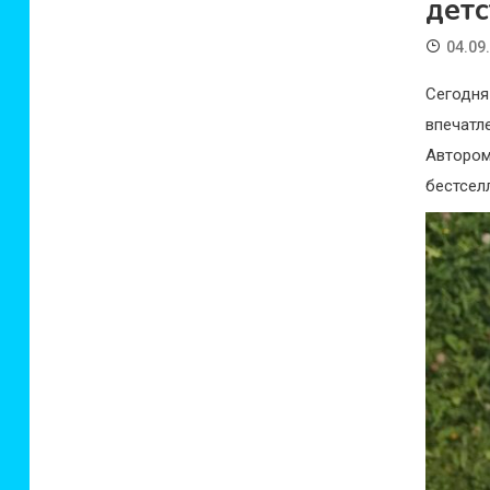
детс
04.09
Сегодня
впечат
Авторо
бестселл