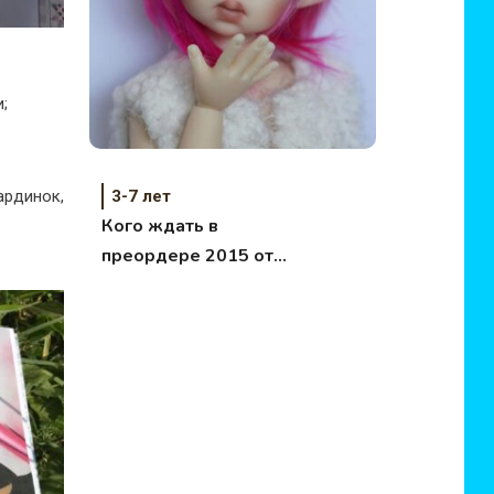
;
рдинок,
3-7 лет
Кого ждать в
преордере 2015 от
Kaye Wiggs