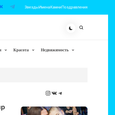
Звезды
Имена
Камни
Поздравления
и
Красота
Недвижимость
Instagram
ВКонтакте
Telegram
ир