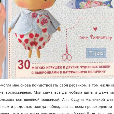
омогла мне снова почувствовать себя ребёнком, в том числе о
ие воспоминания. Моя мама всегда любила шить и даже м
ользоваться швейной машинкой. А я, будучи маленькой дев
нием и радостью всегда наблюдала за всем происходящем.
алось, что моя мама настоящая волшебница! Ведь она так