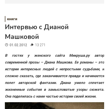
Психология
Дети
книги
Свадьба
Интервью с Дианой
Дом
Машковой
Жизнь
01.02.2012
13 271
Хобби
В гостях у женского сайта Микруша.ру автор
современной прозы – Диана Машкова. Ее романы – это
Красота
истории интересных людей с непростыми судьбами, и
Недвижимость
сложно сказать, где заканчивается правда и начинается
полет авторской фантазии. Диана умело сплетает
жизненные события в замысловатые узоры сюжета.
Она поделилась с нами частью истории своей жизни.