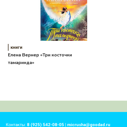
книги
Елена Вернер «Три косточки
тамаринда»
Контакты:
8 (925) 542-08-05 | micrusha@goodad.ru