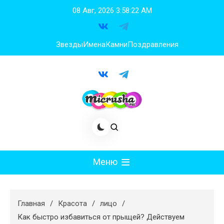
Перейти
08 Авг, 2026
3:58:24 AM
к
содержимому
Звезды
Имена
Камни
Поздравления
Меню
Мода
Главная
Красота
лицо
Худеем
Как быстро избавиться от прыщей? Действуем