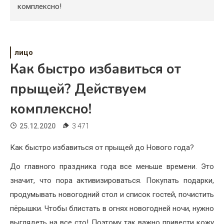
Психология
комплексно!
Дети
Свадьба
лицо
Как быстро избавиться от
Дом
прыщей? Действуем
Жизнь
комплексно!
Хобби
25.12.2020
3 471
Красота
Как быстро избавиться от прыщей до Нового года?
Недвижимость
До главного праздника года все меньше времени. Это
значит, что пора активизироваться. Покупать подарки,
продумывать новогодний стол и список гостей, почистить
пёрышки. Чтобы блистать в огнях новогодней ночи, нужно
выглядеть на все сто! Поэтому так важно привести кожу