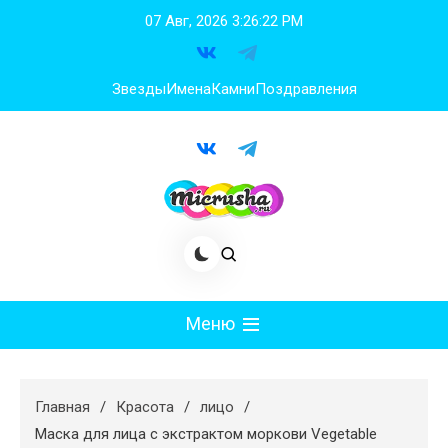
Перейти
07 Авг, 2026
3:26:23 PM
к
содержимому
Звезды
Имена
Камни
Поздравления
Меню
Мода
Главная
Красота
лицо
Худеем
Маска для лица с экстрактом моркови Vegetable