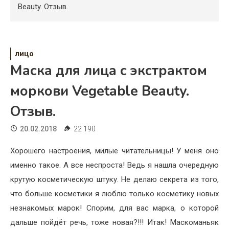
Психология
Beauty. Отзыв.
Дети
Свадьба
лицо
Маска для лица с экстрактом
Дом
моркови Vegetable Beauty.
Жизнь
Отзыв.
Хобби
20.02.2018
22 190
Красота
Хорошего настроения, милые читательницы! У меня оно
Недвижимость
именно такое. А все неспроста! Ведь я нашла очередную
крутую косметическую штуку. Не делаю секрета из того,
что больше косметики я люблю только косметику новых
незнакомых марок! Спорим, для вас марка, о которой
дальше пойдёт речь, тоже новая?!!! Итак! Маскоманьяк