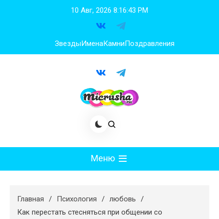
Перейти
10 Авг, 2026
8:16:44 PM
к
содержимому
Звезды
Имена
Камни
Поздравления
Меню
Мода
Главная
Психология
любовь
Худеем
Как перестать стесняться при общении со