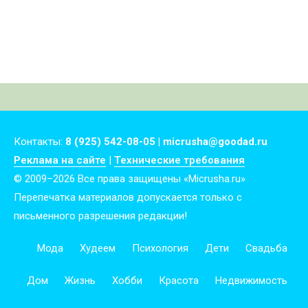
Контакты:
8 (925) 542-08-05 | micrusha@goodad.ru
Реклама на сайте
|
Технические требования
© 2009–2026 Все права защищены «Micrusha.ru»
Перепечатка материалов допускается только с
письменного разрешения редакции!
Мода
Худеем
Психология
Дети
Свадьба
Дом
Жизнь
Хобби
Красота
Недвижимость