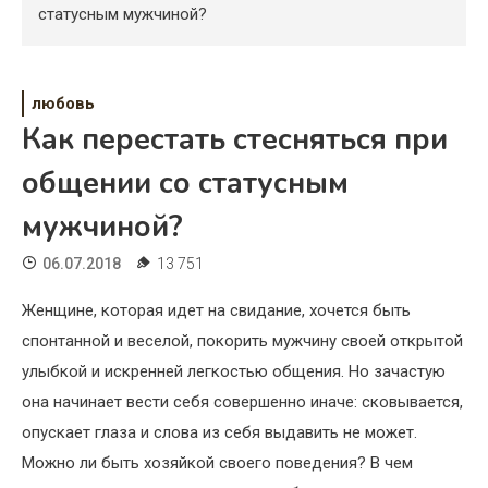
Психология
статусным мужчиной?
Дети
Свадьба
любовь
Как перестать стесняться при
Дом
общении со статусным
Жизнь
мужчиной?
Хобби
06.07.2018
13 751
Красота
Женщине, которая идет на свидание, хочется быть
Недвижимость
спонтанной и веселой, покорить мужчину своей открытой
улыбкой и искренней легкостью общения. Но зачастую
она начинает вести себя совершенно иначе: сковывается,
опускает глаза и слова из себя выдавить не может.
Можно ли быть хозяйкой своего поведения? В чем