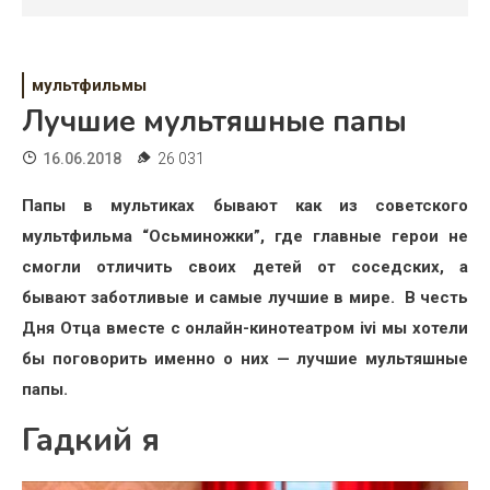
Психология
Дети
мультфильмы
Свадьба
Лучшие мультяшные папы
Дом
16.06.2018
26 031
Жизнь
Папы в мультиках бывают как из советского
мультфильма “Осьминожки”, где главные герои не
Хобби
смогли отличить своих детей от соседских, а
Красота
бывают заботливые и самые лучшие в мире. В честь
Дня Отца вместе с онлайн-кинотеатром
ivi
мы хотели
Недвижимость
бы поговорить именно о них — лучшие мультяшные
папы.
Гадкий я