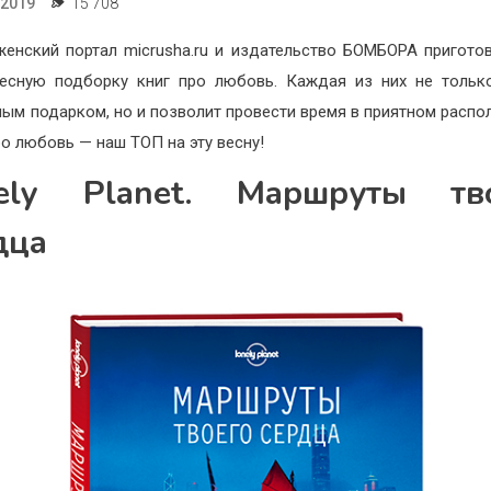
.2019
15 708
енский портал micrusha.ru и издательство БОМБОРА пригото
есную подборку книг про любовь. Каждая из них не тольк
ым подарком, но и позволит провести время в приятном распо
ро любовь — наш ТОП на эту весну!
ely Planet. Маршруты тв
дца