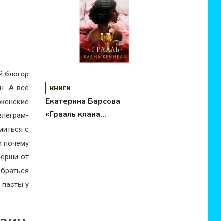
й блогер
книги
н. А все
Екатерина Барсова
 женские
«Грааль клана
елеграм-
Кеннеди»
омиться с
и почему
нерши от
обраться
 пасты у