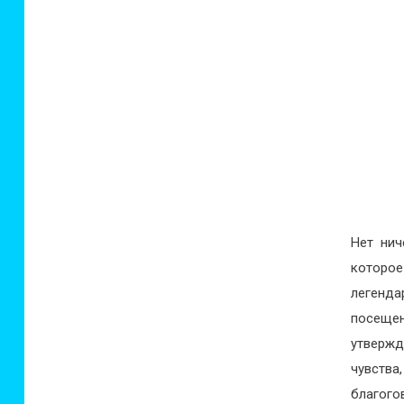
Нет нич
которое
легенда
посеще
утвержд
чувств
благого