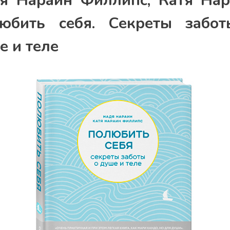
я Нараин Филлипс, Катя Нар
юбить себя. Секреты забо
е и теле