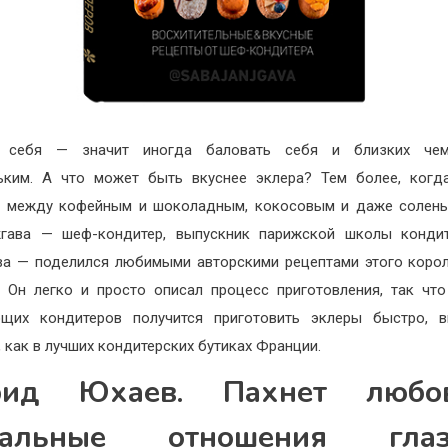
 себя — значит иногда баловать себя и близких чем
ьким. А что может быть вкуснее эклера? Тем более, ког
ь между кофейным и шоколадным, кокосовым и даже солены
гава — шеф-кондитер, выпускник парижской школы кондит
ва — поделился любимыми авторскими рецептами этого коро
. Он легко и просто описал процесс приготовления, так чт
ющих кондитеров получится приготовить эклеры быстро, в
, как в лучших кондитерских бутиках Франции.
рид Юхаев. Пахнет любов
еальные отношения глаз