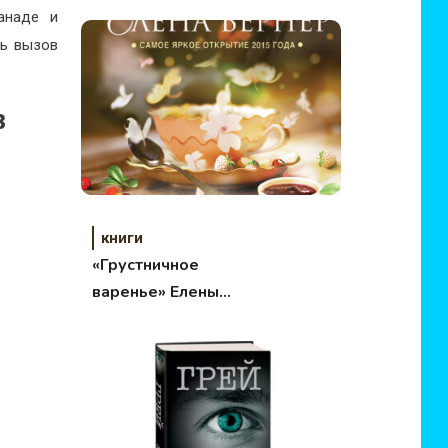
анаде и
ть вызов
в
книги
«Грустничное
варенье» Елены
Вернер