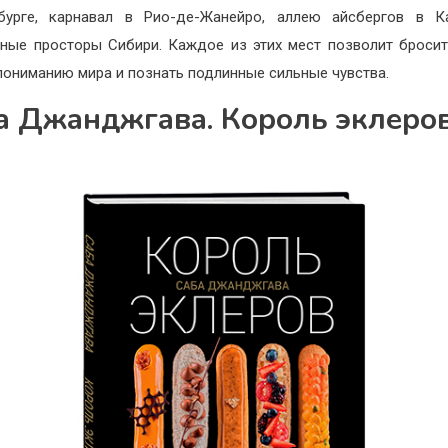
бурге, карнавал в Рио-де-Жанейро, аллею айсбергов в К
ные просторы Сибири. Каждое из этих мест позволит броси
пониманию мира и познать подлинные сильные чувства.
а Джанджгава. Король эклеро