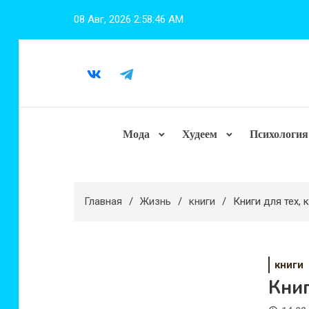
Перейти
08 Авг, 2026
2:58:47 AM
к
содержимому
Мода
Худеем
Психология
Главная
Жизнь
книги
Книги для тех,
книги
Книг