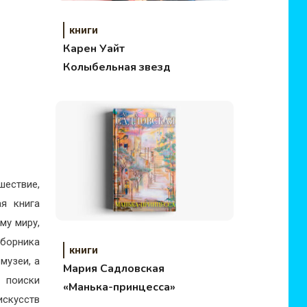
книги
Карен Уайт
Колыбельная звезд
шествие,
ая книга
му миру,
борника
книги
музеи, а
Мария Садловская
 поиски
«Манька-принцесса»
искусств