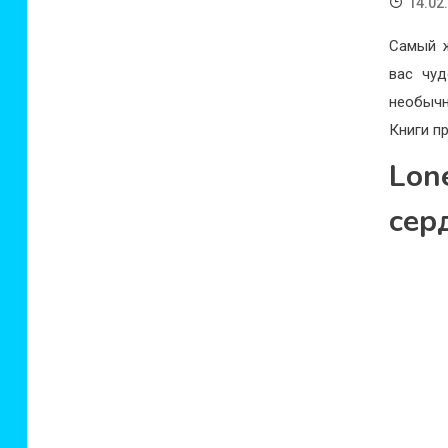
14.02
Самый ж
вас чуд
необычн
Книги п
Lon
сер