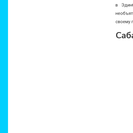
в Эдин
необъят
своему 
Саб