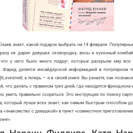
хаев знает, какой подарок выбрать на 14 февраля. Популярны
разу не дарил девушке сковородку, весы и кухонный комбай
 что у него было много подруг, которые раскрыли ему все
. Фарид делится инсайдерской информацией в популярном т
Lovesmell, а теперь — и в своей книге. Вы узнаете, как познак
й, что делать с правилом трех дней, где находится френдзона 
но уметь правильно ссориться. Это инструкция по поиску парт
а, который лучше всех знает, как самым быстрым способом д
та «знакомство с девушкой» в пункт «совместное приготовление
ухне».