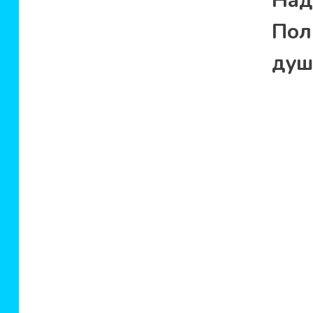
Над
Пол
душ