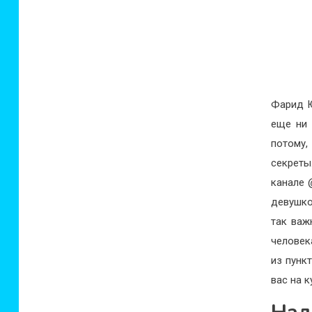
Фарид Ю
еще ни 
потому,
секреты
канале @
девушко
так важ
человек
из пунк
вас на к