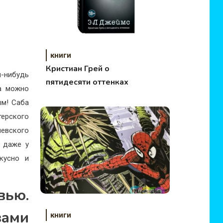
книги
Кристиан Грей о
-нибудь
пятидесяти оттенках
да можно
м! Саба
ерского
левского
о даже у
кусно и
ью.
ами
книги