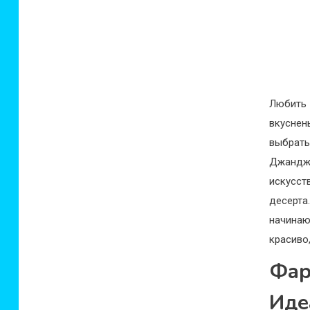
Любить
вкуснен
выбрат
Джандж
искусст
десерта
начина
красиво
Фа
Ид