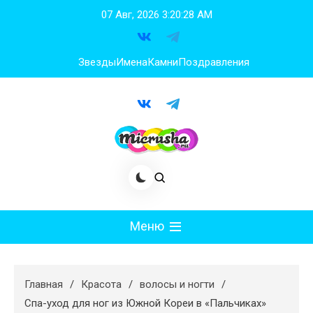
Перейти
07 Авг, 2026
3:20:29 AM
к
содержимому
Звезды
Имена
Камни
Поздравления
Меню
Мода
Главная
Красота
волосы и ногти
Худеем
Спа-уход для ног из Южной Кореи в «Пальчиках»