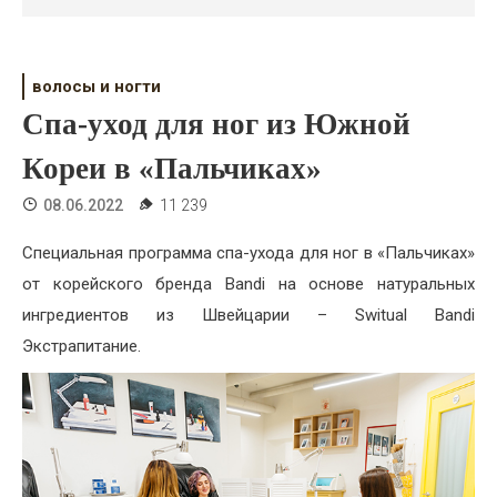
Психология
Дети
волосы и ногти
Свадьба
Спа-уход для ног из Южной
Дом
Кореи в «Пальчиках»
Жизнь
08.06.2022
11 239
Хобби
Специальная программа спа-ухода для ног в «Пальчиках»
от корейского бренда Bandi на основе натуральных
Красота
ингредиентов из Швейцарии – Switual Bandi
Недвижимость
Экстрапитание.