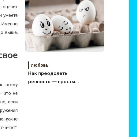
н оценит
и умеете
. Именно
до выше,
вое
любовь
Как преодолеть
ревность — простые
к этому
советы
– это не
но, если
кружения
не нужно
-а-тет”.