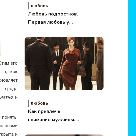
любовь
Любовь подростков.
Первая любовь у
ребенка. Что делать
родителям?
Этим его
его, как
хновляет
его рода
риятно
, и
любовь
Как привлечь
 понять,
внимание мужчины.
словами
Советы
ткрыта к