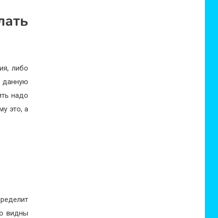
ать
ия, либо
в данную
ить надо
у это, а
пределит
ко видны