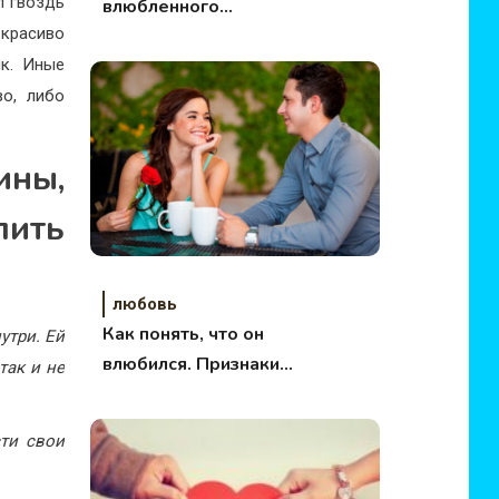
л гвоздь
влюбленного
 красиво
мужчины
ык. Иные
во, либо
ны,
ить
любовь
Как понять, что он
утри. Ей
влюбился. Признаки
так и не
влюбленности
ти свои