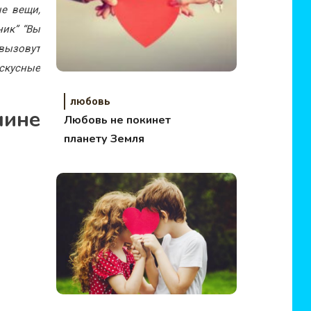
е вещи,
ник” “Вы
вызовут
искусные
любовь
чине
Любовь не покинет
планету Земля