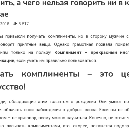
ить, а чего нельзя говорить ни в 
чае
.2018
5 817
ы привыкли получать комплименты, но в сторону мужчин с
говорят приятные вещи. Однако грамотная похвала пойде
ниям только на пользу!
Комплимент – прекрасный инс
икации
, если уметь им правильно пользоваться.
ать комплименты – это ц
усство!
юди, обладающие этим талантом с рождения. Они умеют по
и облачать свои наблюдения в добрые слова. Если вы не о
ром – не приговор, всему можно научиться. Конечно, не стоит 
но засыпать комплиментами, это, скорее, покажется подозр