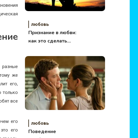
хновения
ческая
любовь
Признание в любви:
ение
как это сделать
красиво?
 разные
 тому же
лит его,
о только
юбят все
ачем его
любовь
 это его
Поведение