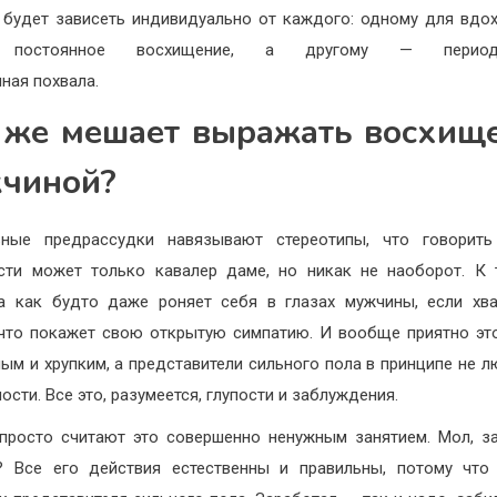
 будет зависеть индивидуально от каждого: одному для вдо
 постоянное восхищение, а другому — периоди
ная похвала.
 же мешает выражать восхищ
чиной?
ьные предрассудки навязывают стереотипы, что говорить
сти может только кавалер даме, но никак не наоборот. К
 как будто даже роняет себя в глазах мужчины, если хва
что покажет свою открытую симпатию. И вообще приятно эт
лым и хрупким, а представители сильного пола в принципе не л
ости. Все это, разумеется, глупости и заблуждения.
просто считают это совершенно ненужным занятием. Мол, з
? Все его действия естественны и правильны, потому что