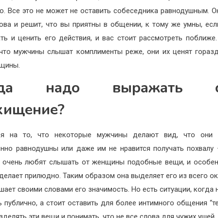
. Все это не может не оставить собеседника равнодушным. О
ова и решит, что вы приятны в общении, к тому же умны, есл
ть и ценить его действия, и вас стоит рассмотреть поближе
что мужчины слышат комплименты реже, они их ценят гораз
щины.
гда надо выражать с
хищение?
ря на то, что некоторые мужчины делают вид, что они 
нно равнодушны или даже им не нравится получать похвалу 
и очень любят слышать от женщины подобные вещи, и особен
 делает прилюдно. Таким образом она выделяет его из всего о
шает своими словами его значимость. Но есть ситуации, когда 
ь публично, а стоит оставить для более интимного общения “тет
зделять эти вещи и понимать, что не все слова для чужих ушей.