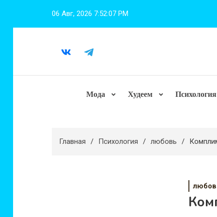
Перейти
06 Авг, 2026
7:52:08 PM
к
содержимому
Мода
Худеем
Психология
Главная
Психология
любовь
Комплим
любов
Комп