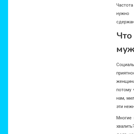
Частота
нужно
сдержан
Что
муж
Социал
приятно
женщина
потому 
нам, ми
эти нежн
Многие 
хвалить