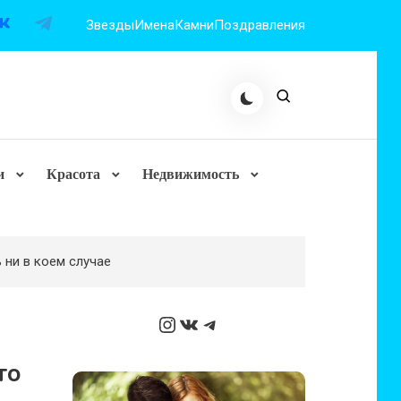
Звезды
Имена
Камни
Поздравления
и
Красота
Недвижимость
 ни в коем случае
Instagram
ВКонтакте
Telegram
то