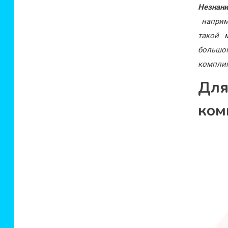
Незнани
наприме
такой 
большог
комплим
Для
ком