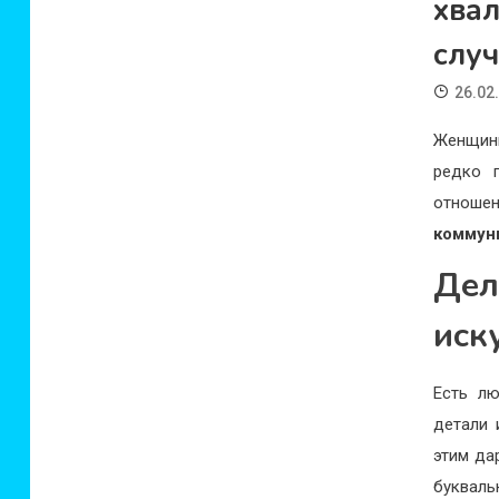
хвал
слу
26.02
Женщин
редко 
отноше
коммун
Дел
иск
Есть л
детали 
этим да
букваль