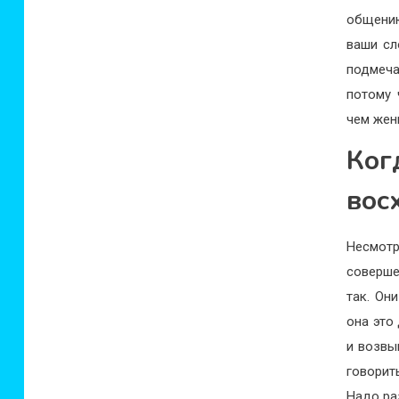
общению
ваши сл
подмеча
потому 
чем жен
Ко
вос
Несмот
соверше
так. Он
она это
и возвы
говорит
Надо ра