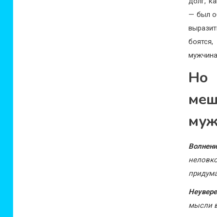
долг, к
— был о
выразит
боятся,
мужчина
Но
ме
муж
Волнен
неловко
придума
Неувере
мысли в