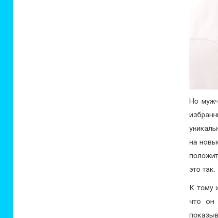
Но мужч
избранн
уникаль
на новы
положит
это так.
К тому 
что он
показыв