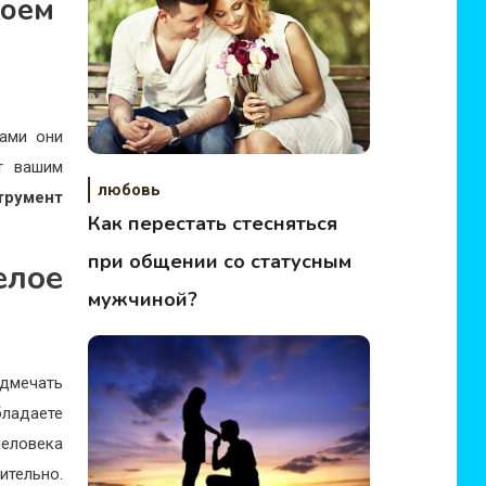
коем
ами они
т вашим
любовь
трумент
Как перестать стесняться
при общении со статусным
елое
мужчиной?
дмечать
бладаете
человека
ительно.