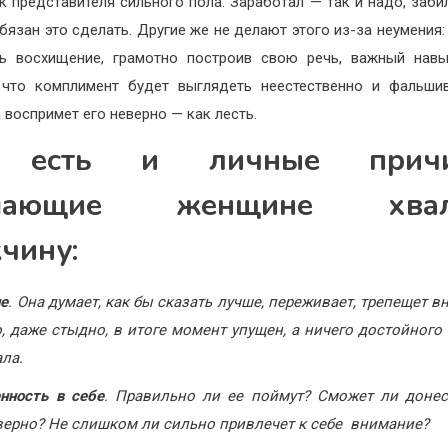
ак представителя сильного пола. Заработал — так и надо, заби
бязан это сделать. Другие же не делают этого из-за неумения:
ь восхищение, грамотно построив свою речь, важный нав
 что комплимент будет выглядеть неестественно и фальши
 воспримет его неверно — как лесть.
 есть и личные причи
шающие женщине хвал
чину:
ие
. Она думает, как бы сказать лучше, переживает, трепещет вн
, даже стыдно, в итоге момент упущен, а ничего достойного 
ла.
нность в себе
. Правильно ли ее поймут? Сможет ли донес
ерно? Не слишком ли сильно привлечет к себе внимание?