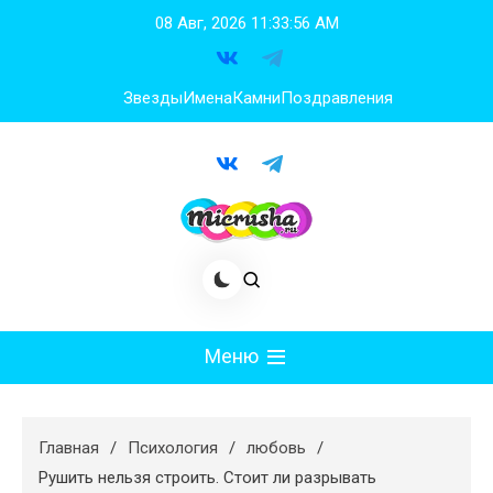
Перейти
08 Авг, 2026
11:33:57 AM
к
содержимому
Звезды
Имена
Камни
Поздравления
Меню
Мода
Главная
Психология
любовь
Худеем
Рушить нельзя строить. Стоит ли разрывать