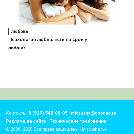
любовь
Психология любви. Есть ли срок у
любви?
Контакты:
8 (925) 542-08-05 | micrusha@goodad.ru
Реклама на сайте
|
Технические требования
© 2009–2026 Все права защищены «Micrusha.ru»