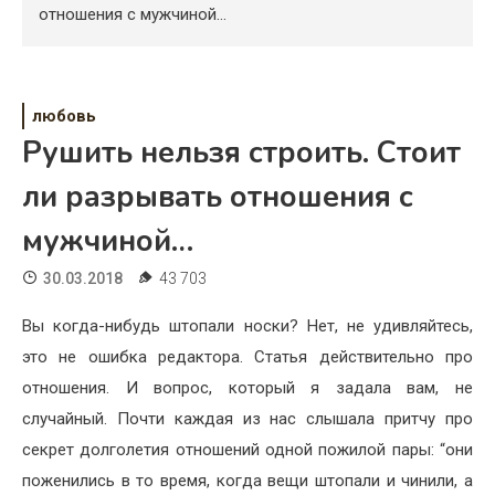
Психология
отношения с мужчиной…
Дети
Свадьба
любовь
Рушить нельзя строить. Стоит
Дом
ли разрывать отношения с
Жизнь
мужчиной…
Хобби
30.03.2018
43 703
Красота
Вы когда-нибудь штопали носки? Нет, не удивляйтесь,
Недвижимость
это не ошибка редактора. Статья действительно про
отношения. И вопрос, который я задала вам, не
случайный. Почти каждая из нас слышала притчу про
секрет долголетия отношений одной пожилой пары: “они
поженились в то время, когда вещи штопали и чинили, а