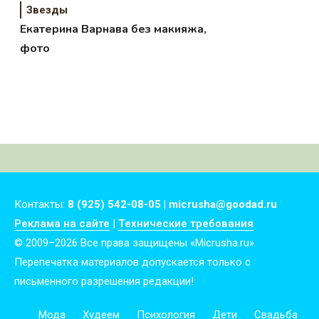
Звезды
Екатерина Варнава без макияжа,
фото
Контакты:
8 (925) 542-08-05 | micrusha@goodad.ru
Реклама на сайте
|
Технические требования
© 2009–2026 Все права защищены «Micrusha.ru»
Перепечатка материалов допускается только с
письменного разрешения редакции!
Мода
Худеем
Психология
Дети
Свадьба