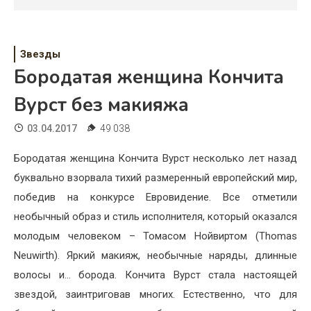
Психология
Дети
Звезды
Свадьба
Бородатая женщина Кончита
Дом
Вурст без макияжа
Жизнь
03.04.2017
49 038
Хобби
Бородатая женщина Кончита Вурст несколько лет назад
буквально взорвала тихий размеренный европейский мир,
Красота
победив на конкурсе Евровидение. Все отметили
Недвижимость
необычный образ и стиль исполнителя, который оказался
молодым человеком – Томасом Нойвиртом (Thomas
Neuwirth). Яркий макияж, необычные наряды, длинные
волосы и… борода. Кончита Вурст стала настоящей
звездой, заинтриговав многих. Естественно, что для