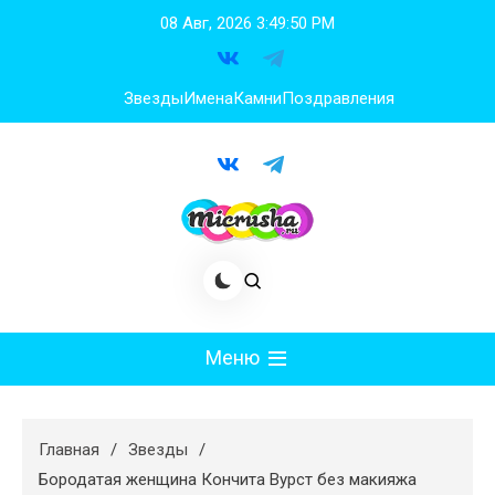
Перейти
08 Авг, 2026
3:49:51 PM
к
содержимому
Звезды
Имена
Камни
Поздравления
Меню
Мода
Главная
Звезды
Худеем
Бородатая женщина Кончита Вурст без макияжа