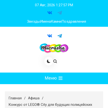
Перейти
07 Авг, 2026
1:27:57 PM
к
содержимому
Звезды
Имена
Камни
Поздравления
Меню
Мода
Главная
Афиша
Худеем
Конкурс от LEGO® City для будущих полицейских