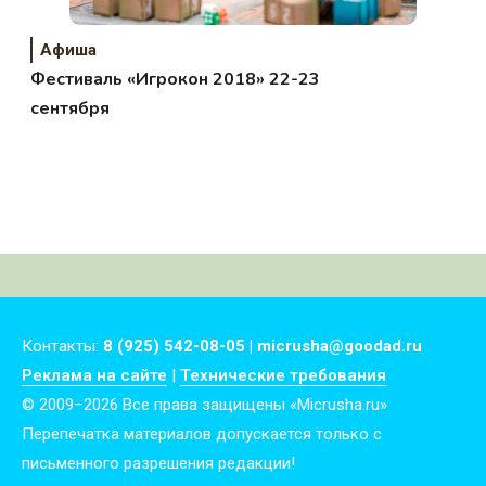
Афиша
Фестиваль «Игрокон 2018» 22-23
сентября
Контакты:
8 (925) 542-08-05 | micrusha@goodad.ru
Реклама на сайте
|
Технические требования
© 2009–2026 Все права защищены «Micrusha.ru»
Перепечатка материалов допускается только с
письменного разрешения редакции!