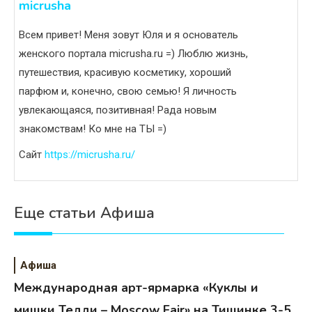
micrusha
Всем привет! Меня зовут Юля и я основатель
женского портала micrusha.ru =) Люблю жизнь,
путешествия, красивую косметику, хороший
парфюм и, конечно, свою семью! Я личность
увлекающаяся, позитивная! Рада новым
знакомствам! Ко мне на ТЫ =)
Сайт
https://micrusha.ru/
Еще статьи Афиша
Афиша
Международная арт-ярмарка «Куклы и
мишки Тедди – Moscow Fair» на Тишинке 3-5