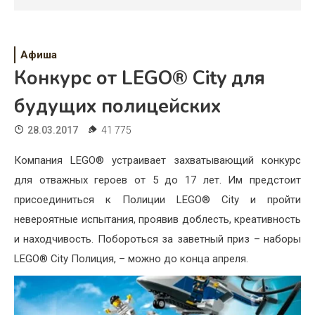
Психология
Дети
Афиша
Свадьба
Конкурс от LEGO® City для
Дом
будущих полицейских
Жизнь
28.03.2017
41 775
Хобби
Компания LEGO® устраивает захватывающий конкурс
для отважных героев от 5 до 17 лет. Им предстоит
Красота
присоединиться к Полиции LEGO® City и пройти
Недвижимость
невероятные испытания, проявив доблесть, креативность
и находчивость. Побороться за заветный приз – наборы
LEGO® City Полиция, – можно до конца апреля.