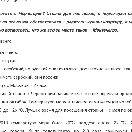
.2013
24 644
ехать в Черногории? Страна для нас новая, в Черногории о
 по стечению обстоятельств – родители купили квартиру, и 
но посмотреть, что же это за место такое — Монтенегро.
всего:
а – евро.
не нужна.
– сербский, но русский они понимают достаточно неплохо, так 
ймете сербский, они похожи.
ца с Москвой – 2 часа.
льный сезон в Черногории начинается в конце апреля и прод
нца октября. Температура моря в течение семи месяцев колеб
C до +26 °C. Лучшее время для посещения страны — с мая по ок
013 температура моря была 20°C, воздуха около 27 °C. К
нно говоря, было холодновато, но 2-3 раза занырнули. 