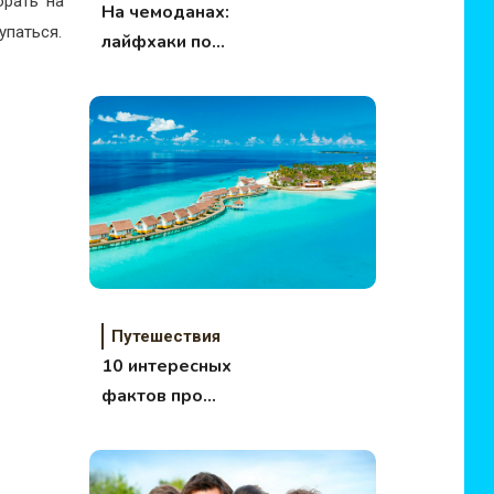
орать на
На чемоданах:
упаться.
лайфхаки по
провозке багажа в
самолетах
Путешествия
10 интересных
фактов про
Мальдивы