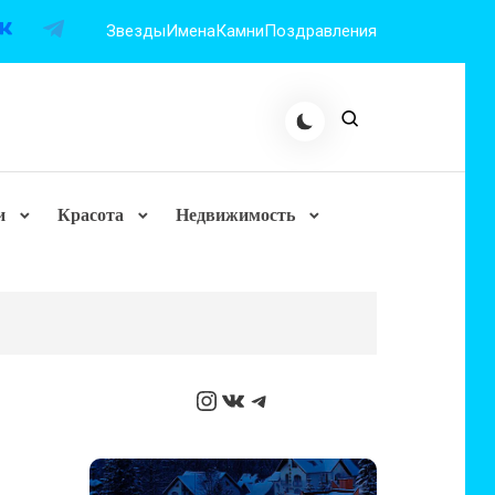
Звезды
Имена
Камни
Поздравления
и
Красота
Недвижимость
Instagram
ВКонтакте
Telegram