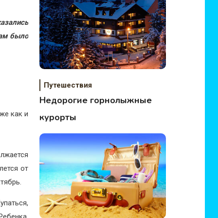
казались
нам было
Путешествия
Недорогие горнолыжные
же как и
курорты
олжается
лется от
тябрь.
упаться,
Ребенка,