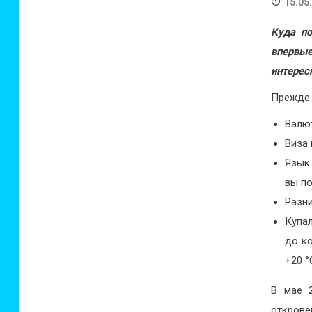
15.05
Куда по
впервые
интерес
Прежде 
Валют
Виза 
Язык 
вы по
Разни
Купа
до ко
+20 °
В мае 2
открове