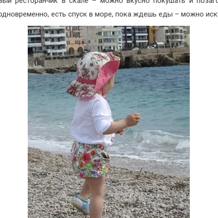
вый ресторанчик в скале – можно вкусно покушать и позаг
одновременно, есть спуск в море, пока ждешь еды – можно иск