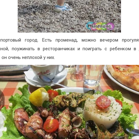
ортовый город. Есть променад, можно вечером прогуля
ной, поужинать в ресторанчиках и поиграть с ребенком в
 он очень неплохой у них.