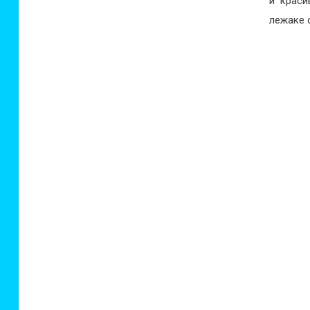
и краси
лежаке 