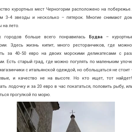
ство курортных мест Черногории расположено на побережье.
м 3-4 звезды и несколько – пятерок. Многие снимают до
 на лето.
х городов больше всего понравилась
Будва
– курортны
рии. Здесь жизнь кипит, много ресторанчиков, где можн
ать за 40-50 евро на двоих морскими деликатесами с раз
ми. Есть старый град, где можно погулять по маленьким улочк
магазинчики с итальянской одеждой, но обольщаться не стоит 
евые, и качество не на высоте. Но кто ищет, тот найдет
ать лодочку и за 20 евро в час покататься, половить рыбу, ил
ться прогулкой по морю.