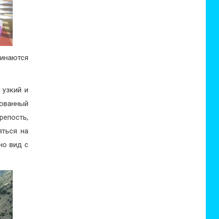
чинаются
 узкий и
зованный
репость,
яться на
но вид с