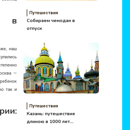
Путешествия
а в
Собираем чемодан в
отпуск
 же, наш
купились
степенно
Москва —
 ребенок
но так и
Путешествия
ии:
Казань: путешествие
длиною в 1000 лет
(продолжение)