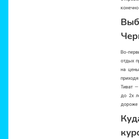
конечно
Вы
Чер
Во-перв
отдых п
на цены
приходя
Тиват —
до 2х л
дороже 
Ку
кур