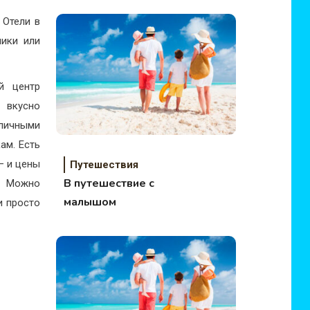
 Отели в
мики или
й центр
о вкусно
личными
ам. Есть
– и цены
Путешествия
В путешествие с
! Можно
малышом
и просто