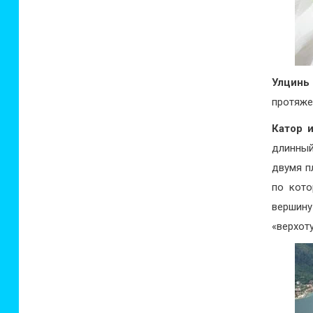
Улцин
протяже
Катор 
длинный
двумя п
по кото
вершину
«верхот