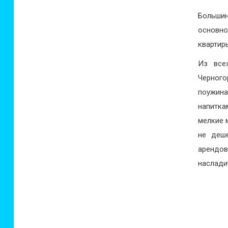
Большин
основно
квартиры
Из все
Черного
поужин
напитка
мелкие 
не деш
арендов
наслади