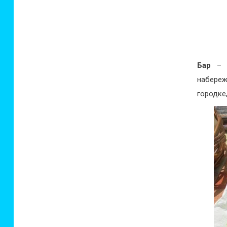
Бар
– п
набереж
городке,