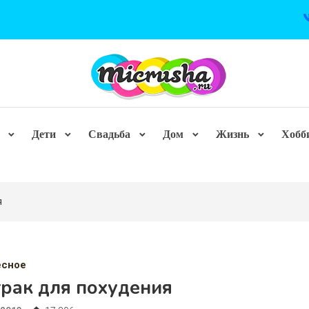
Дети
Свадьба
Дом
Жизнь
Хобб
я
есное
трак для похудения