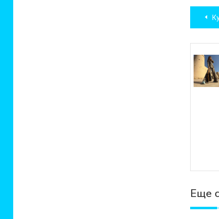
Нав
К
по
зап
Еще 