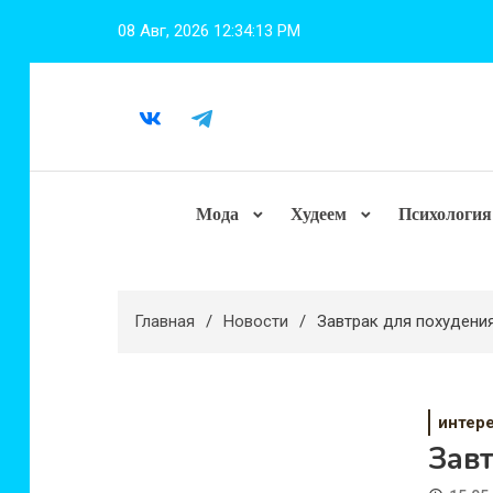
Перейти
08 Авг, 2026
12:34:14 PM
к
содержимому
Мода
Худеем
Психология
Главная
Новости
Завтрак для похудени
интер
Зав