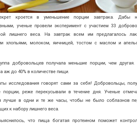
екрет кроется в уменьшение порции завтрака. Дабы 
вными, ученые провели эксперимент с участием 33 добров
мой лишнего веса. На завтрак всем им предлагалось лак
и хлопьями, молоком, яичницей, тостом с маслом и апел
уппа добровольцев получала меньшие порции, чем другая.
а аж до 40% в количестве пищи.
аты исследования говорят сами за себя! Добровольцы, по
 порции, реже перекусывали в течение дня. Ученые отмеч
я лучше в одни и те же часы, чтобы не было соблазнов пе
щих к набору лишнего веса.
выяснилось, что пища богатая протеином поможет контрол