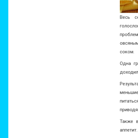
Весь с
голосло
пробле
овсяным
соком.
Одна гр
доходил
Результ
меньшие
питатьс
приводя
Также 
аппетит.