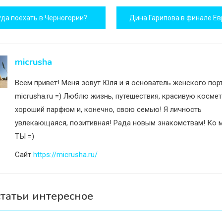
игация
уда поехать в Черногории?
исям
micrusha
Всем привет! Меня зовут Юля и я основатель женского пор
micrusha.ru =) Люблю жизнь, путешествия, красивую космет
хороший парфюм и, конечно, свою семью! Я личность
увлекающаяся, позитивная! Рада новым знакомствам! Ко м
ТЫ =)
Сайт
https://micrusha.ru/
статьи интересное