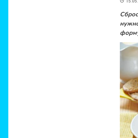
15.05
Сброс
нужн
форму