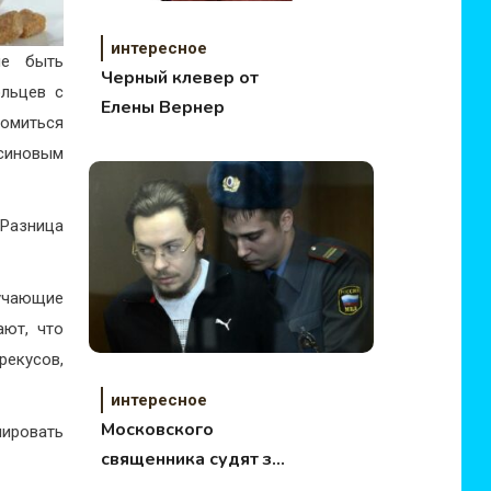
интересное
не быть
Черный клевер от
ольцев с
Елены Вернер
омиться
ьсиновым
 Разница
лучающие
ают, что
рекусов,
интересное
Московского
ировать
священника судят за
ДТП