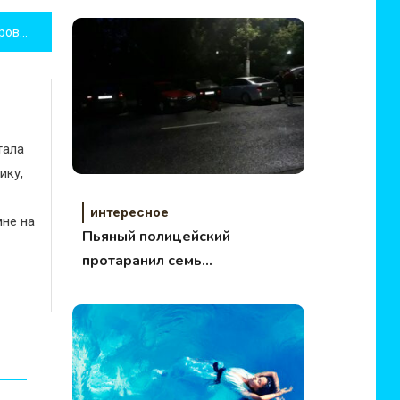
Дина Гарипова в финале Евровидения
тала
ику,
интересное
не на
Пьяный полицейский
протаранил семь
машин!