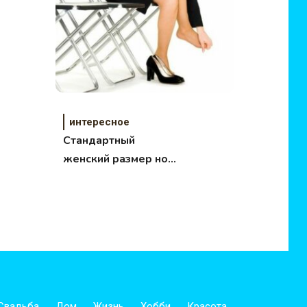
интересное
Стандартный
женский размер ноги
увеличился!
Свадьба
Дом
Жизнь
Хобби
Красота