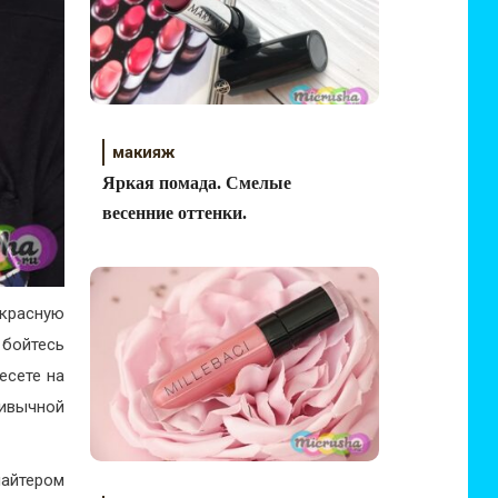
макияж
Яркая помада. Смелые
весенние оттенки.
 красную
бойтесь
есете на
ривычной
лайтером