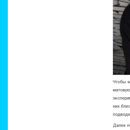
Чтобы м
матову
экспери
них бле
подводк
Далее п