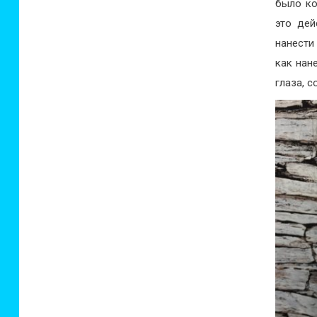
было ко
это дей
нанести
как нан
глаза, 