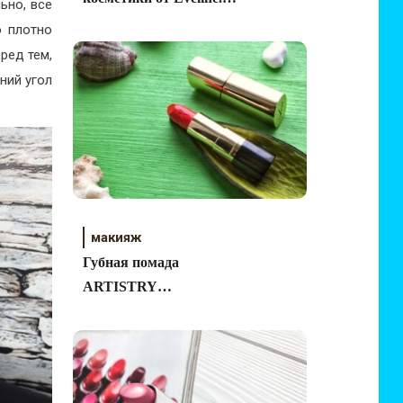
ьно, все
Обзор и свотчи
о плотно
ред тем,
ний угол
макияж
Губная помада
ARTISTRY
SIGNATURE COLOR
в оттенке GLAM
CORAL 21