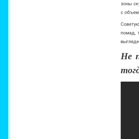
зоны ск
с объем
Советую
помад, 
выгляде
Не 
тог