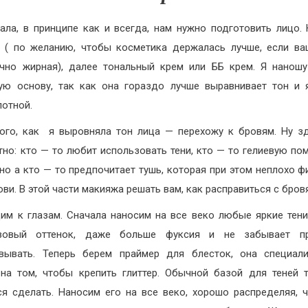
ала, в принципе как и всегда, нам нужно подготовить лицо.
 ( по желанию, чтобы косметика держалась лучше, если в
чно жирная), далее тональный крем или ББ крем. Я нанош
ую основу, так как она гораздо лучше выравнивает тон и 
лотной.
ого, как я выровняла тон лица — перехожу к бровям. Ну з
тно: кто — то любит использовать тени, кто — то гелиевую по
 но а кто — то предпочитает тушь, которая при этом неплохо ф
ови. В этой части макияжа решать вам, как расправиться с бров
им к глазам. Сначала наносим на все веко любые яркие тени
зовый оттенок, даже больше фуксия и не забывает п
вывать. Теперь берем праймер для блесток, она специал
на том, чтобы крепить глиттер. Обычной базой для теней 
ся сделать. Наносим его на все веко, хорошо распределяя, 