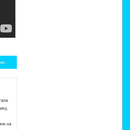
Запуск лимитированной серии колясок Silver Cross Expedition
тала
ику,
не на