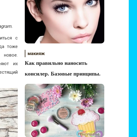
agram.
иться с
ода тоже
макияж
 новое.
Как правильно наносить
ряют их
лестящий
консилер. Базовые принципы.