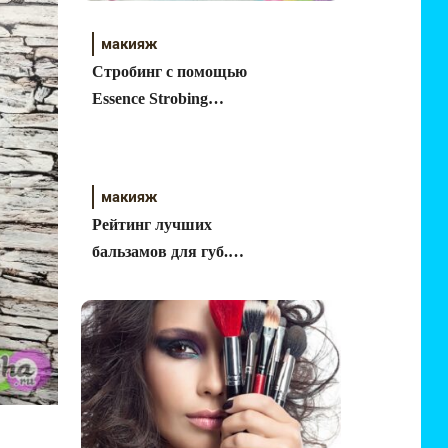
макияж
Стробинг с помощью
Essence Strobing
Highlighter Тон 10 Let It
Glow. Фото, свотчи.
макияж
Рейтинг лучших
бальзамов для губ.
ТОП 7