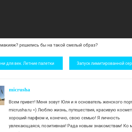
 макияж? решились бы на такой смелый образ?
игация
ени для век. Летние палетки
исям
micrusha
Всем привет! Меня зовут Юля и я основатель женского пор
micrusha.ru =) Люблю жизнь, путешествия, красивую космет
хороший парфюм и, конечно, свою семью! Я личность
увлекающаяся, позитивная! Рада новым знакомствам! Ко м