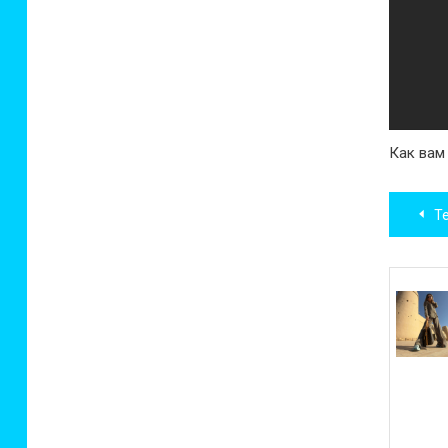
Как вам
Нав
Т
по
зап