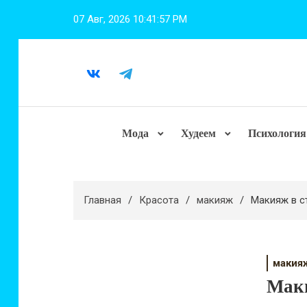
Перейти
07 Авг, 2026
10:41:58 PM
к
содержимому
Мода
Худеем
Психология
Главная
Красота
макияж
Макияж в с
макия
Маки