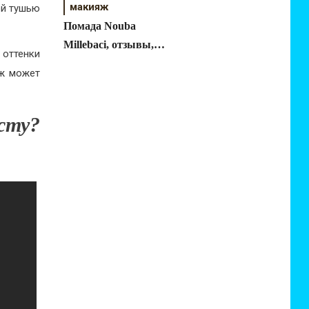
макияж
ой тушью
Помада Nouba
Millebaci, отзывы,
 оттенки
впечатления
яж может
сту?