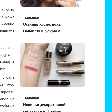
 Наносим
аша кожа
макияж
у именно
Осенняя косметичка.
является
Обновляем, убираем
все лишнее.
десь все
маду для
иксирует
ями.
. У меня
ри этом
изирован
макияж
такое не
Новинки декоративной
чтобы не
косметики от Eveline.