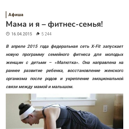
Психология
Дети
Афиша
Мама и я – фитнес-семья!
Свадьба
16.04.2015
5 244
Дом
В апреле 2015 года федеральная сеть X-Fit запускает
Жизнь
новую программу семейного фитнеса для молодых
женщин с детьми – «Малютка». Она направлена на
Хобби
раннее развитие ребенка, восстановление женского
Красота
организма после родов и укрепление эмоциональной
связи между мамой и малышом.
Недвижимость