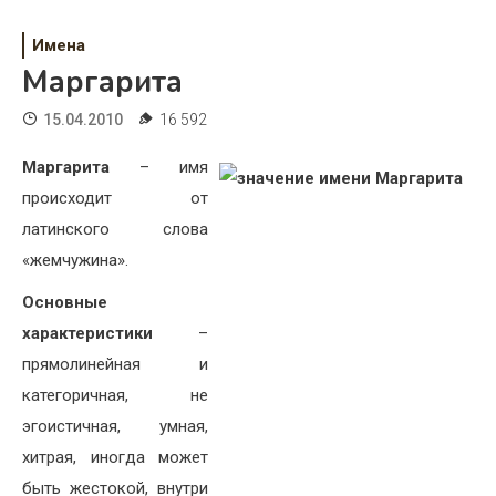
Психология
Имена
Дети
Маргарита
Свадьба
15.04.2010
16 592
Дом
Маргарита
– имя
Жизнь
происходит от
латинского слова
Хобби
«жемчужина».
Красота
Основные
характеристики
–
Недвижимость
прямолинейная и
категоричная, не
эгоистичная, умная,
хитрая, иногда может
быть жестокой, внутри