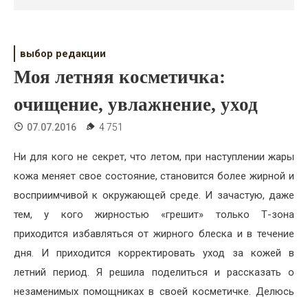
Психология
Дети
выбор редакции
Свадьба
Моя летняя косметичка:
Дом
очищение, увлажнение, уход
Жизнь
07.07.2016
4 751
Хобби
Ни для кого не секрет, что летом, при наступлении жары
кожа меняет свое состояние, становится более жирной и
Красота
восприимчивой к окружающей среде. И зачастую, даже
Недвижимость
тем, у кого жирностью «грешит» только Т-зона
приходится избавляться от жирного блеска и в течение
дня. И приходится корректировать уход за кожей в
летний период. Я решила поделиться и рассказать о
незаменимых помощниках в своей косметичке. Делюсь