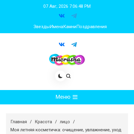
Перейти
07 Авг, 2026
7:06:49 PM
к
содержимому
Звезды
Имена
Камни
Поздравления
Меню
Мода
Главная
Красота
лицо
Худеем
Моя летняя косметичка: очищение, увлажнение, уход