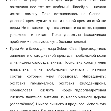
закончила все тот же любимый Шисейдо – начала
искать замену. Пока остановилась на Clarins –
дневной крем мульти-актив и ночной крем из этой же
серии. Не оставляет чувства липкости на коже, хорошо
увлажняет и питает. Пока довольна (заканчиваю
пробники – пользуюсь чуть больше нелели).
Крем Анти блеск для лица Sebum Clear. Производитель
заявляет его как дневной крем для проблемной кожи
с излишним салоотделением. Поскольку кожа у меня
нормальная и не проблемная, сначала я изучила
состав, который меня порадовал. Ингредиенты:
экстракт гаммамелиса, экстракт филодендрона,
олеаноловая кислота, норди–гидрогваяретовая
кислота, пантенол, витамин В5, масло чайного дерева
(облегчённое). Ничего лишнего и вредного! Использую
его в жару с утра. Вечером увлажняющий крем.