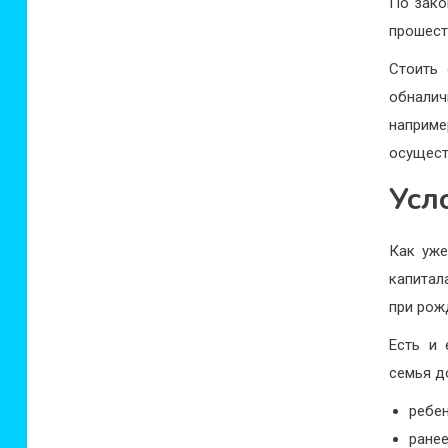
По зако
прошест
Стоить 
обналич
наприм
осущест
Усл
Как уже
капитал
при рож
Есть и 
семья д
ребен
ране