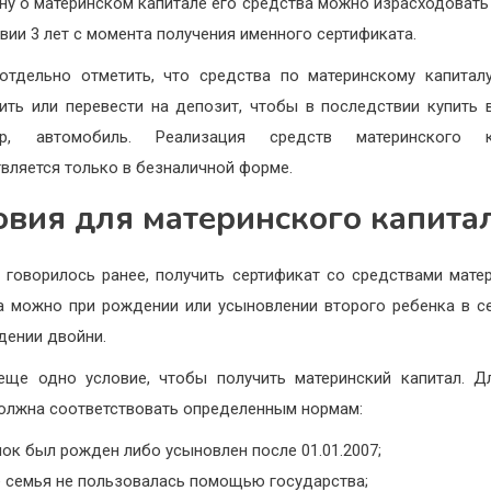
ну о материнском капитале его средства можно израсходовать
вии 3 лет с момента получения именного сертификата.
отдельно отметить, что средства по материнскому капитал
ить или перевести на депозит, чтобы в последствии купить 
ер, автомобиль. Реализация средств материнского к
вляется только в безналичной форме.
овия для материнского капита
 говорилось ранее, получить сертификат со средствами мате
а можно при рождении или усыновлении второго ребенка в с
дении двойни.
еще одно условие, чтобы получить материнский капитал. Д
олжна соответствовать определенным нормам:
ок был рожден либо усыновлен после 01.01.2007;
е семья не пользовалась помощью государства;