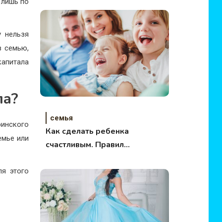
 лишь по
отношений
у нельзя
в семью,
апитала
ла?
семья
ринского
Как сделать ребенка
емье или
счастливым. Правила
умных родителей!
ля этого