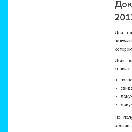
Док
201
Для то
получит
котором
Итак, п
копии с
паспо
свид
докум
доку
По пол
обязан 