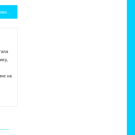
Как правильно продать автомобиль?
тала
ику,
не на