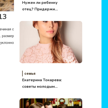
Нужен ли ребенку
отец? Придержи
13
место для папы
ачиная с
, размер
еуклонно
семья
Екатерина Токарева:
советы молодым
мамам