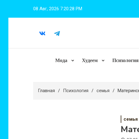
Перейти
08 Авг, 2026
7:20:29 PM
к
содержимому
Мода
Худеем
Психология
Главная
Психология
семья
Материнс
семья
Мат