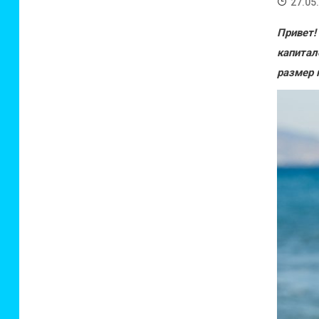
27.05
Привет
капита
размер 