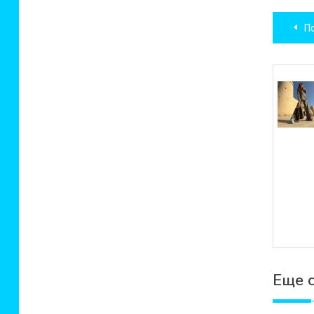
Нав
П
по
зап
Еще с