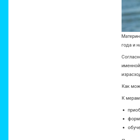
Материн
года и 
Соглас
именно
израсхо
Как мож
К мерам
приоб
форми
обуче