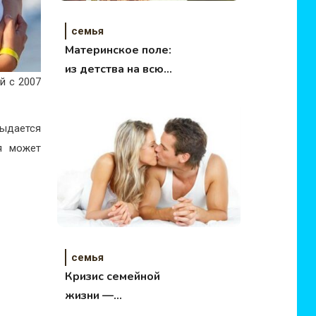
семья
Материнское поле:
из детства на всю
й с 2007
жизнь
ыдается
я может
семья
Кризис семейной
жизни —
перерождение