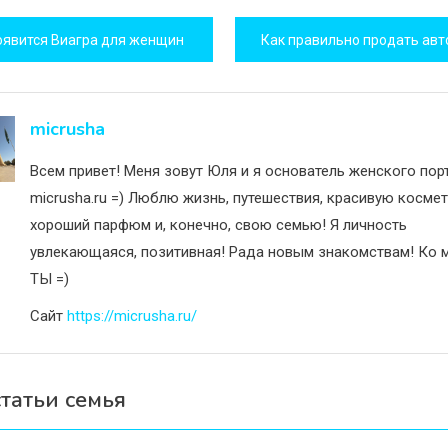
игация
оявится Виагра для женщин
исям
micrusha
Всем привет! Меня зовут Юля и я основатель женского пор
micrusha.ru =) Люблю жизнь, путешествия, красивую космет
хороший парфюм и, конечно, свою семью! Я личность
увлекающаяся, позитивная! Рада новым знакомствам! Ко м
ТЫ =)
Сайт
https://micrusha.ru/
татьи семья