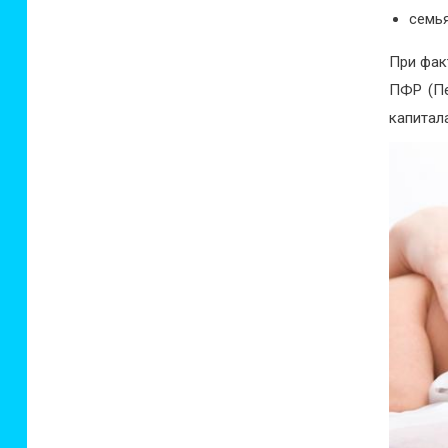
семья
При фак
ПФР (Пе
капитал