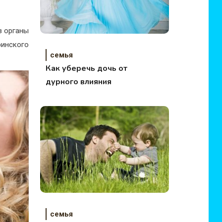
в органы
ринского
семья
Как уберечь дочь от
дурного влияния
семья