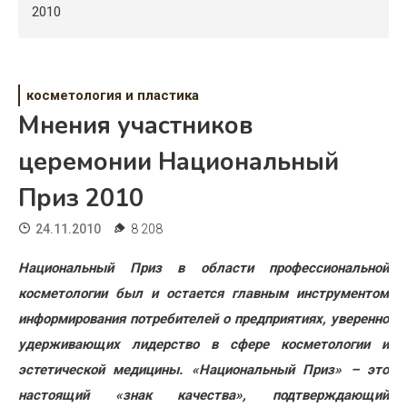
Психология
2010
Дети
Свадьба
косметология и пластика
Мнения участников
Дом
церемонии Национальный
Жизнь
Приз 2010
Хобби
24.11.2010
8 208
Красота
Национальный Приз в области профессиональной
Недвижимость
косметологии был и остается главным инструментом
информирования потребителей о предприятиях, уверенно
удерживающих лидерство в сфере косметологии и
эстетической медицины. «Национальный Приз» – это
настоящий «знак качества», подтверждающий