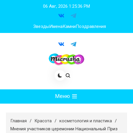
Перейти
06 Авг, 2026
1:25:37 PM
к
содержимому
Звезды
Имена
Камни
Поздравления
Меню
Мода
Главная
Красота
косметология и пластика
Худеем
Мнения участников церемонии Национальный Приз