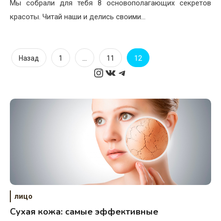
Мы собрали для тебя 8 основополагающих секретов
красоты. Читай наши и делись своими…
Пагинация
…
12
Назад
1
11
Instagram
ВКонтакте
Telegram
записей
лицо
Сухая кожа: самые эффективные