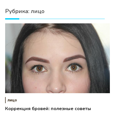
Психология
Рубрика:
лицо
Дети
Свадьба
Дом
Жизнь
Хобби
Красота
Недвижимость
лицо
Коррекция бровей: полезные советы