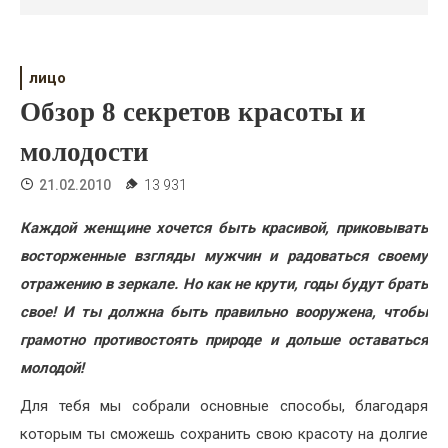
Психология
Дети
лицо
Свадьба
Обзор 8 секретов красоты и
Дом
молодости
Жизнь
21.02.2010
13 931
Хобби
Каждой женщине хочется быть красивой, приковывать
восторженные взгляды мужчин и радоваться своему
Красота
отражению в зеркале. Но как не крути, годы будут брать
Недвижимость
свое! И ты должна быть правильно вооружена, чтобы
грамотно противостоять природе и дольше оставаться
молодой!
Для тебя мы собрали основные способы, благодаря
которым ты сможешь сохранить свою красоту на долгие