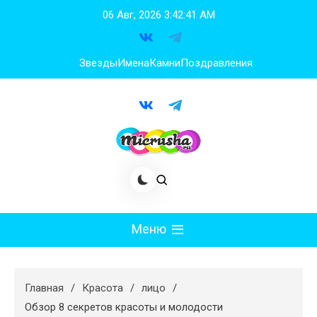
Перейти
06 Авг, 2026
3:42:42 AM
к
содержимому
Звезды
Имена
Камни
Поздравления
Меню
Мода
Главная
Красота
лицо
Худеем
Обзор 8 секретов красоты и молодости