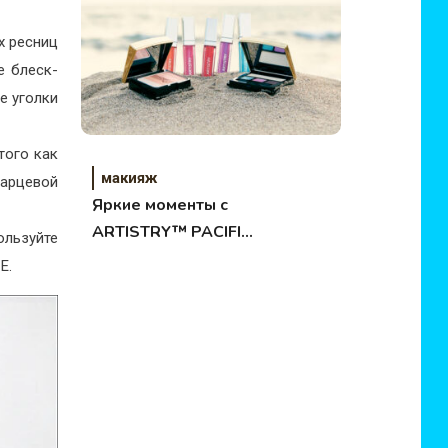
х ресниц
е блеск-
ие уголки
того как
макияж
арцевой
Яркие моменты с
ARTISTRY™ PACIFIC
льзуйте
LIGHTS
E.