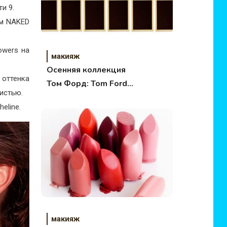
и 9.
ом NAKED
owers на
макияж
Осенняя коллекция
 оттенка
Том Форд: Tom Ford
кистью.
Lips & Boys Lip
eline.
Colors Collection Fall
2017
макияж