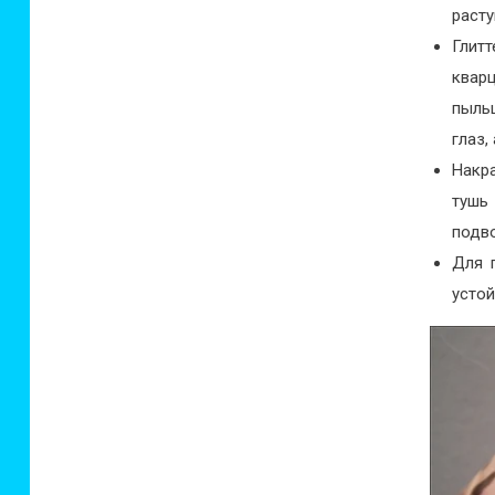
расту
Глитт
квар
пыльц
глаз,
Накра
тушь
подв
Для 
усто