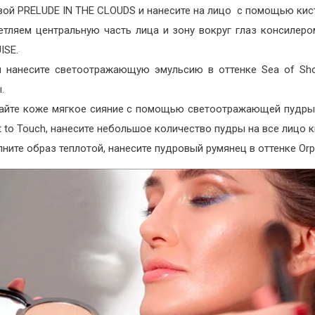
ой PRELUDE IN THE CLOUDS и нанесите на лицо с помощью кист
етляем центральную часть лица и зону вокруг глаз консилер
ISE.
м нанесите светоотражающую эмульсию в оттенке Sea of Sh
.
айте коже мягкое сияние с помощью светоотражающей пудры
 to Touch, нанесите небольшое количество пудры на все лицо 
ните образ теплотой, нанесите пудровый румянец в оттенке Orph