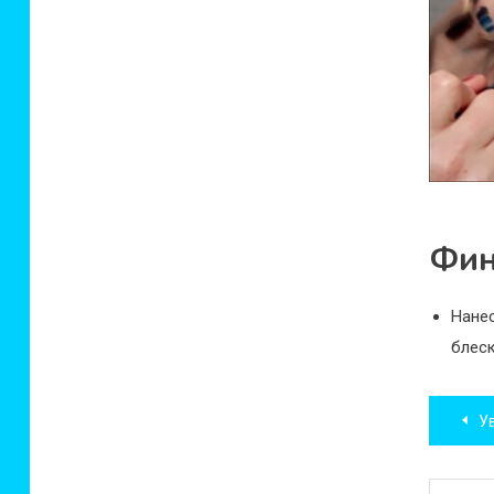
Фин
Нанес
блеск
Нав
Ув
по