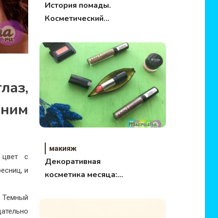
История помады.
Косметический
выбор редакции.
лаз,
иним
макияж
 цвет с
Декоративная
есниц, и
косметика месяца:
средства для
, Темный
быстрого макияжа
ательно