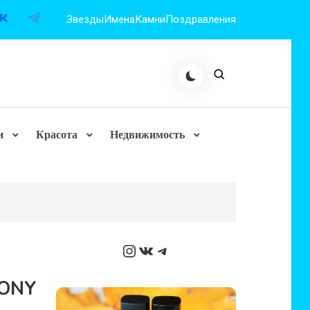
Звезды
Имена
Камни
Поздравления
и
Красота
Недвижимость
Instagram
ВКонтакте
Telegram
HONY