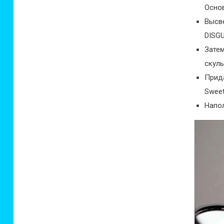
Основ
Высв
DISGU
Зате
скулы
Прид
Sweet
Напол