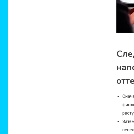
Сле
нап
отт
Снач
фиоле
расту
Затем
пепе