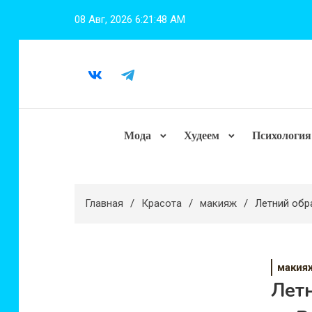
Перейти
08 Авг, 2026
6:21:49 AM
к
содержимому
Мода
Худеем
Психология
Главная
Красота
макияж
Летний обр
макия
Лет