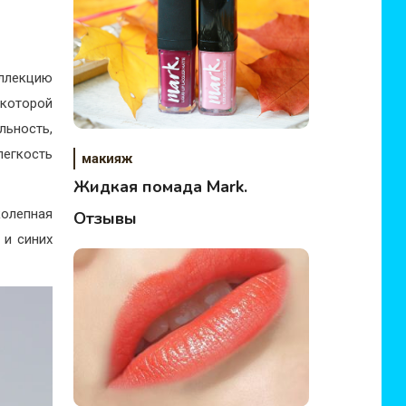
ллекцию
которой
льность,
егкость
макияж
Жидкая помада Mark.
олепная
Отзывы
 и синих