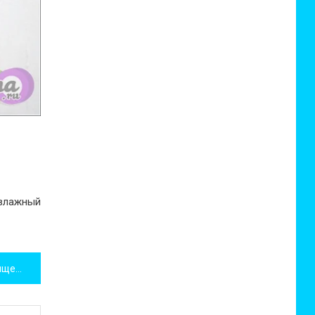
м влажный
Моя летняя косметичка: очищение, увлажнение, уход