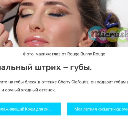
Фото: макияж глаз от Rouge Bunny Rouge
альный штрих – губы.
ите на губы блеск в оттенке Cherry Clafoutis, он подарит губа
 и сочный ягодный оттенок.
игация
лажняющий Крем для лица NIVEA Care