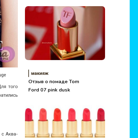
макияж
uge
Отзыв о помаде Tom
Для того
Ford 07 pink dusk
ратились
 c Аква-