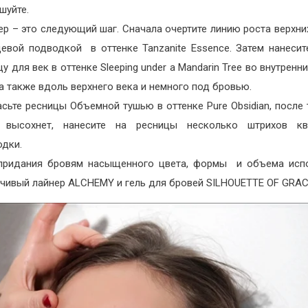
шуйте.
ер – это следующий шаг. Сначала очертите линию роста верхни
цевой подводкой в оттенке Tanzanite Essence. Затем нанесит
у для век в оттенке Sleeping under a Mandarin Tree во внутренн
 а также вдоль верхнего века и немного под бровью.
сьте ресницы Объемной тушью в оттенке Pure Obsidian, после 
 высохнет, нанесите на ресницы несколько штрихов кв
одки.
придания бровям насыщенного цвета, формы и объема испо
йчивый лайнер ALCHEMY и гель для бровей SILHOUETTE OF GRAC