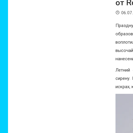
от R
06.07
Праздн
образо
воплоти
высоча
нанесен
Летний
сирену.
искрах, 