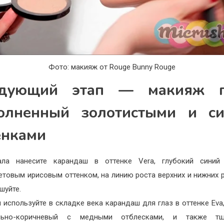
Фото: макияж от Rouge Bunny Rouge
дующий этап — макияж г
олненный золотистыми и с
енками
ала нанесите карандаш в оттенке Vera, глубокий синий
товым ирисовым оттенком, на линию роста верхних и нижних р
шуйте.
 используйте в складке века карандаш для глаз в оттенке Eva
льно-коричневый с медными отблесками, и также тщ