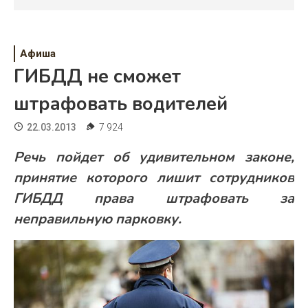
Психология
Дети
Афиша
Свадьба
ГИБДД не сможет
Дом
штрафовать водителей
Жизнь
22.03.2013
7 924
Хобби
Речь пойдет об удивительном законе,
принятие которого лишит сотрудников
Красота
ГИБДД права штрафовать за
Недвижимость
неправильную парковку.