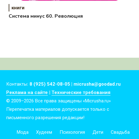
книги
Система минус 60. Революция
Контакты:
8 (925) 542-08-05 | micrusha@goodad.ru
Реклама на сайте
|
Технические требования
© 2009–2026 Все права защищены «Micrusha.ru»
Перепечатка материалов допускается только с
письменного разрешения редакции!
Мода
Худеем
Психология
Дети
Свадьба