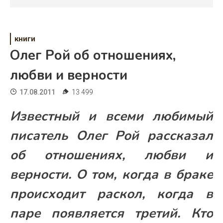
Психология
Дети
книги
Свадьба
Олег Рой об отношениях,
Дом
любви и верности
Жизнь
17.08.2011
13 499
Хобби
Известный и всеми любимый
Красота
писатель Олег Рой рассказал
об отношениях, любви и
Недвижимость
верности. О том, когда в браке
происходит раскол, когда в
паре появляется третий. Кто