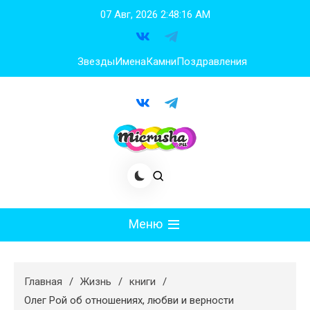
Перейти
07 Авг, 2026
2:48:17 AM
к
содержимому
Звезды
Имена
Камни
Поздравления
Меню
Мода
Главная
Жизнь
книги
Худеем
Олег Рой об отношениях, любви и верности