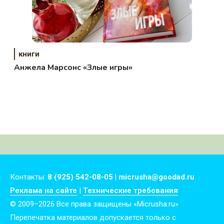
книги
Анжела Марсонс «Злые игры»
Контакты:
8 (925) 542-08-05 | micrusha@goodad.ru
Реклама на сайте
|
Технические требования
© 2009–2026 Все права защищены «Micrusha.ru»
Перепечатка материалов допускается только с