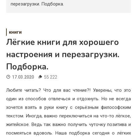
Психология
перезагрузки. Подборка.
Дети
Свадьба
книги
Лёгкие книги для хорошего
Дом
настроения и перезагрузки.
Жизнь
Подборка.
Хобби
17.03.2020
55 222
Красота
Любите читать? Что для вас чтение?! Уверены, что это
Недвижимость
один из способов отвлечься и отдохнуть. Но не всегда
хочется взять в руки книгу с серьёзным философским
текстом. Иногда, важно переключиться на что-то лёгкое,
житейское. Ведь так важно получить чуточку позитива и
посмеяться вдоволь. Наша подборка сегодня о лёгких