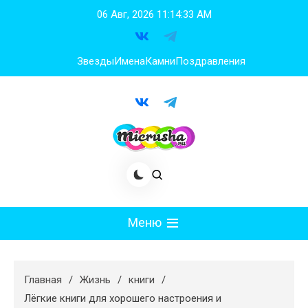
Перейти
06 Авг, 2026
11:14:35 AM
к
содержимому
Звезды
Имена
Камни
Поздравления
Меню
Мода
Главная
Жизнь
книги
Худеем
Лёгкие книги для хорошего настроения и