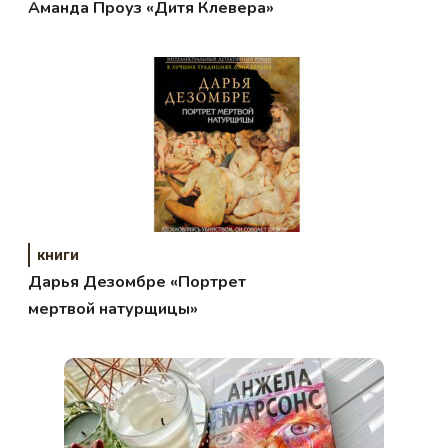
Аманда Проуз «Дитя Клевера»
книги
Дарья Дезомбре «Портрет
мертвой натурщицы»