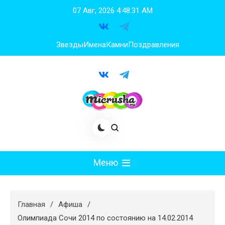
Перейти
07 Авг, 2026
4:48:31 AM
к
содержимому
Звезды
Имена
Камни
Поздравления
Меню
Мода
Главная
Афиша
Худеем
Олимпиада Сочи 2014 по состоянию на 14.02.2014