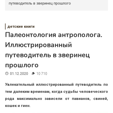
Психология
путеводитель в зверинец прошлого
Дети
Свадьба
детские книги
Палеонтология антрополога.
Дом
Иллюстрированный
Жизнь
путеводитель в зверинец
Хобби
прошлого
Красота
01.12.2020
10 710
Недвижимость
Увлекательный иллюстрированный путеводитель по
тем далеким временам, когда судьбы человеческого
рода максимально зависели от павианов, свиней,
кошек и гиен.