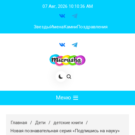
Перейти
07 Авг, 2026
10:10:37 AM
к
содержимому
Звезды
Имена
Камни
Поздравления
Меню
Мода
Главная
Дети
детские книги
Худеем
Новая познавательная серия «Подпишись на науку»