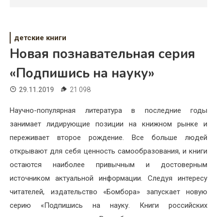
Психология
Дети
детские книги
Свадьба
Новая познавательная серия
Дом
«Подпишись на науку»
Жизнь
29.11.2019
21 098
Хобби
Научно-популярная литература в последние годы
занимает лидирующие позиции на книжном рынке и
Красота
переживает второе рождение. Все больше людей
Недвижимость
открывают для себя ценность самообразования, и книги
остаются наиболее привычным и достоверным
источником актуальной информации. Следуя интересу
читателей, издательство «Бомбора» запускает новую
серию «Подпишись на науку. Книги российских