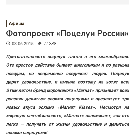
Психология
Дети
Афиша
Свадьба
Фотопроект «Поцелуи России»
Дом
08.06.2015
27 888
Жизнь
Притягательность поцелуя таится в его многообразии.
Это простое действие бывает многоликим и по разным
Хобби
поводам, но непременно соединяет людей. Поцелуи
Красота
дарят удовольствие, и именно поэтому их хотят все!
Этим летом бренд мороженого «Магнат» призывает всех
Недвижимость
россиян делиться своими поцелуями и презентует три
новых вкуса эскимо «Магнат Kisses». Несмотря на
мировую нестабильность, «Магнат» напоминает, как это
легко
—
получать от жизни удовольствие и делиться
своими поцелуями!