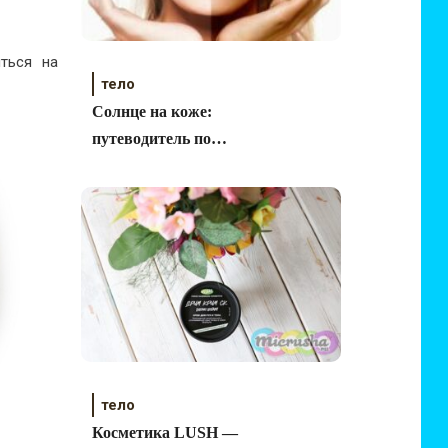
ться на
тело
Солнце на коже:
путеводитель по
красивому загару
тело
Косметика LUSH —