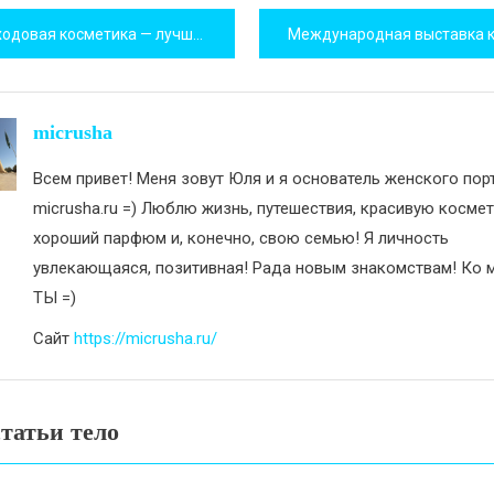
игация
довая косметика — лучшие новинки 2019 года
исям
micrusha
Всем привет! Меня зовут Юля и я основатель женского пор
micrusha.ru =) Люблю жизнь, путешествия, красивую космет
хороший парфюм и, конечно, свою семью! Я личность
увлекающаяся, позитивная! Рада новым знакомствам! Ко м
ТЫ =)
Сайт
https://micrusha.ru/
татьи тело