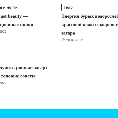
ы и ногти
тело
just beauty —
Энергия бурых водорослей
ационные пилки
красивой кожи и здоровог
2022
загара
20.07.2022
лучить ровный загар?
топовые советы.
2022