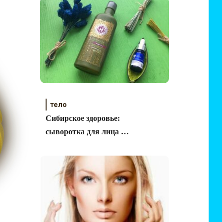
тело
Сибирское здоровье:
сыворотка для лица и
молочко для тела