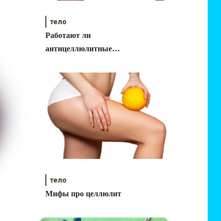
тело
Работают ли
антицеллюлитные
средства Body
Compliment?
тело
Мифы про целлюлит