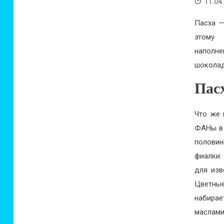
11.04
Пасха —
этому 
наполне
шокола
Пас
Что же 
ФАНы в 
половин
фиалки.
для изв
Цветные
набирае
маслам