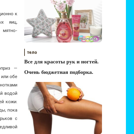
ционно к
ых яиц,
х мятно-
тело
Все для красоты рук и ногтей.
юрприз —
Очень бюджетная подборка.
 или обе
 нотками
ой водой
ей кожи.
ды, пока
ырьков с
едливой