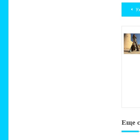
Нав
Ухо
по
зап
Еще с