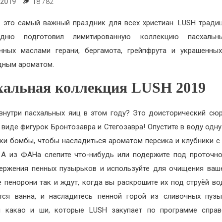
.2019
18 782
 это самый важный праздник для всех христиан. LUSH тради
дню подготовил лимитированную коллекцию пасхальн
нных маслами герани, бергамота, грейпфрута и украшенны
дным ароматом.
хальная коллекция LUSH 2019
внутри пасхальных яиц в этом году? Это доисторический с
виде фигурок Бронтозавра и Стегозавра! Опустите в воду одну
ки бомбы, чтобы насладиться ароматом персика и клубники с
 А из ФАНа слепите что-нибудь или подержите под проточн
ержения пенных пузырьков и используйте для очищения ваш
 пенорони так и ждут, когда вы раскрошите их под струёй во
тся ванна, и насладитесь пенной горой из сливочных пуз
и какао и ши, которые LUSH закупает по программе справ