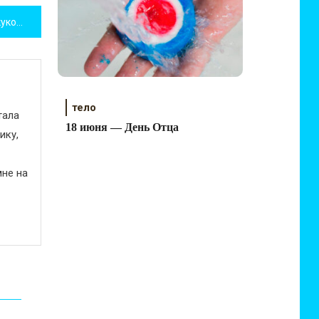
Международная выставка кукол и мишек Тедди Moscow Fair 2019
тело
тала
18 июня — День Отца
ику,
не на