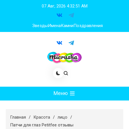
Перейти
07 Авг, 2026
4:32:52 AM
к
содержимому
Звезды
Имена
Камни
Поздравления
Меню
Мода
Главная
Красота
лицо
Худеем
Патчи для глаз Petitfee отзывы