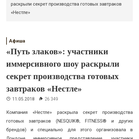
Психология
раскрыли секрет производства готовых завтраков
«Нестле»
Дети
Свадьба
Афиша
Дом
«Путь злаков»: участники
Жизнь
иммерсивного шоу раскрыли
Хобби
секрет производства готовых
Красота
завтраков «Нестле»
Недвижимость
11.05.2018
26 349
Компания «Нестле» раскрыла секрет производства
готовых завтраков (NESQUIK®, FITNESS® и других
брендов) и специально для этого организовала в
Лондоне иммерсивное представление, участники