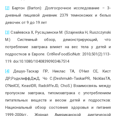
[2]
Бартон (Barton): Долгосрочное исследование – 3-
дневный пищевой дневник 2379 темнокожих и белых
девочек от 9 до 19 лет
[3]
Сзайевска Х, Русзцзински М. (Szajewska H, Ruszczynski
M.) Системный обзор, демонстрирующий, что
потребление завтрака влияет на вес тела у детей и
подростков в Европе. CritRevFoodSciNutr. 2010;501(2):113-
119. doi:10.1080/10408390903467514
[4]
Дешух-Таскар ПР, Никлас ТА, О’Нил СЕ, Кист
ДР,РэдклиффДжД, Чо С.(Deshmukh-TaskarPR, NicklasTA,
O’NeilCE, KeastDR, RadcliffeJD, ChoS.) Взаимосвязь между
пропуском завтрака, типомзавтрака с употреблением
питательных веществ и весом детей и подростков:
Национальный обзор состояния здоровья и питания
1999-2006гг., Журнал Американской диетической