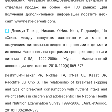
фабриками, четырьмя исследовательскими центрами и
отделами продаж на более чем 130 рынках. Для
получения дополнительной информации посетите веб-
сайт: www.nestle-cereals.com.
[1]
Дешмух-Таскар, Никлас, О’Нил, Кист, Рэдклифф, Чо
«Связь между пропуском завтраков и их меню с
получением питательных веществ взрослыми и детьми и
их весом: Национальная программа проверки здоровья и
питания США, 1999-2006». Журнал Американской
ассоциации диетологов. 2010; 110(6):869-878.
Deshmukh-Taskar PR, Nicklas TA, O’Neil CE, Keast DR,
Radcliffe JD, Cho S. The relationship of breakfast skipping
and type of breakfast consumption with nutrient intake and
weight status in children and adolescents: The National Health
and Nutrition Examination Survey 1999-2006. JAmDietAssoc.
2010;110(6):869-878.