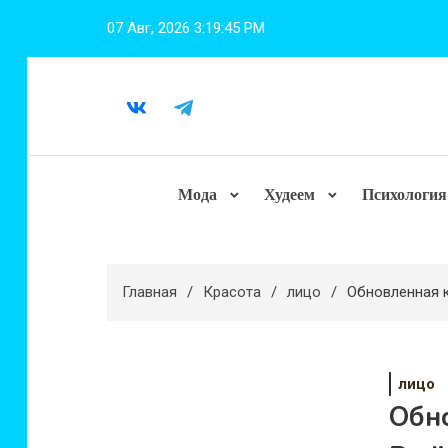
Перейти
07 Авг, 2026
3:19:46 PM
к
содержимому
Мода
Худеем
Психология
Главная
Красота
лицо
Обновленная к
лицо
Обно