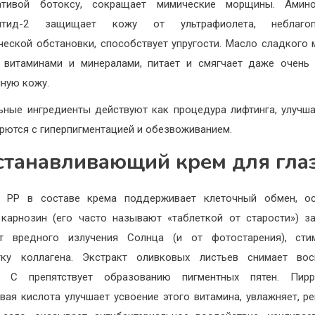
нативой ботоксу, сокращает мимические морщины. Амино
ептид-2 защищает кожу от ультрафиолета, неблагоп
ческой обстановки, способствует упругости. Масло сладкого 
 витаминами и минералами, питает и смягчает даже очень
ную кожу.
ьные ингредиенты действуют как процедура лифтинга, улучш
орются с гиперпигментацией и обезвоживанием.
станавливающий крем для гла
н PP в составе крема поддерживает клеточный обмен, осв
карнозин (его часто называют «таблеткой от старости») 
т вредного излучения Солнца (и от фотостарения), стим
тку коллагена. Экстракт оливковых листьев снимает восп
н С препятствует образованию пигментных пятен. Пирр
вая кислота улучшает усвоение этого витамина, увлажняет, ре