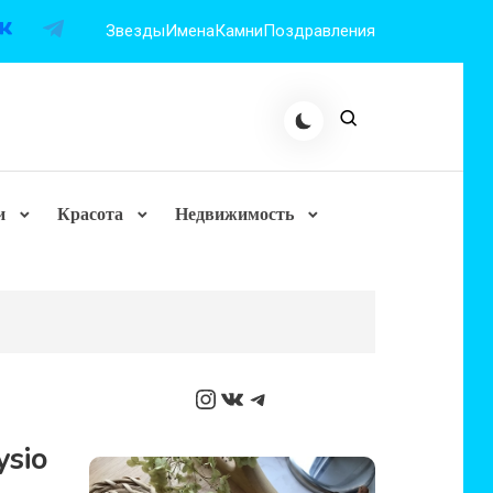
Звезды
Имена
Камни
Поздравления
и
Красота
Недвижимость
Instagram
ВКонтакте
Telegram
ysio