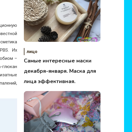
юционную
вестной
осметика
PBS. Их
лицо
робиом –
Самые интересные маски
а-глюкан
декабря-января. Маска для
изатные
лица эффективная.
палений,