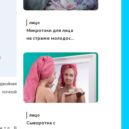
лицо
Микротоки для лица
на страже молодости
и красоты
 двойная
, ночной
лицо
Сыворотка с
и т.д. В