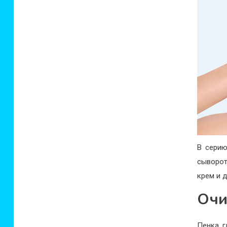
В серию
сыворот
крем и д
Очи
Пенка г