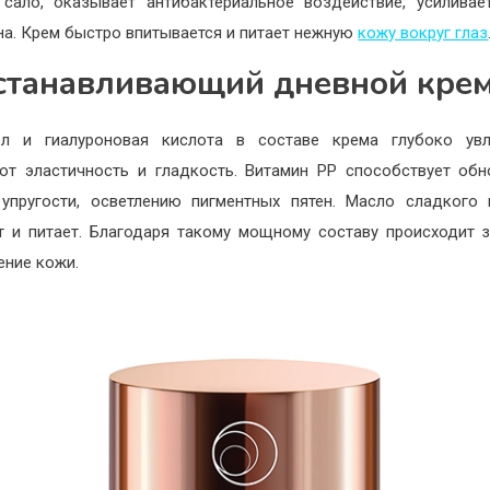
сало, оказывает антибактериальное воздействие, усиливае
на. Крем быстро впитывается и питает нежную
кожу вокруг глаз
станавливающий дневной кре
ол и гиалуроновая кислота в составе крема глубоко увл
ют эластичность и гладкость. Витамин PP способствует об
 упругости, осветлению пигментных пятен. Масло сладкого
т и питает. Благодаря такому мощному составу происходит 
ние кожи.