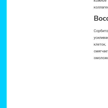
кожное 
коллаге
Вос
Сорбит
усилива
клеток,
смягчае
омоложе