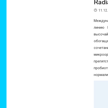
Radi
11.12
Междуна
линию 
высочай
обогащ
сочетан
микроор
препят
пробиот
нормали