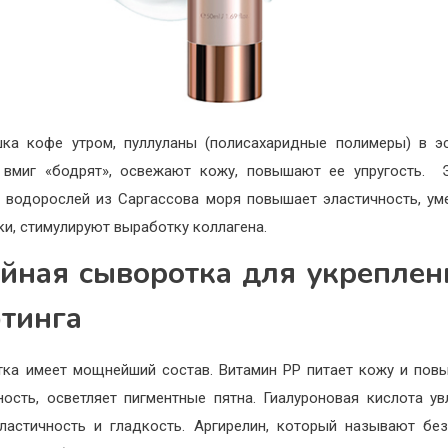
ка кофе утром, пуллуланы (полисахаридные полимеры) в э
 вмиг «бодрят», освежают кожу, повышают ее упругость. 
 водорослей из Саргассова моря повышает эластичность, у
и, стимулируют выработку коллагена.
йная сыворотка для укреплен
тинга
ка имеет мощнейший состав. Витамин PP питает кожу и пов
ность, осветляет пигментные пятна. Гиалуроновая кислота ув
ластичность и гладкость. Аргирелин, который называют бе