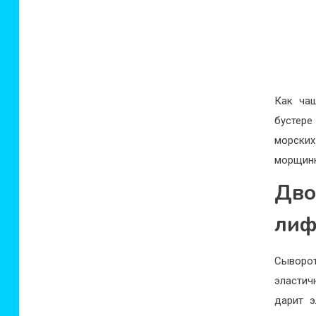
Как чаш
бустере
морских
морщинк
Дво
лиф
Сыворот
эластич
дарит э