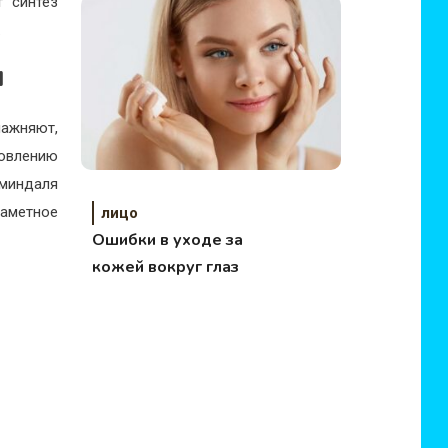
т синтез
.
м
ажняют,
новлению
 миндаля
заметное
лицо
Ошибки в уходе за
кожей вокруг глаз