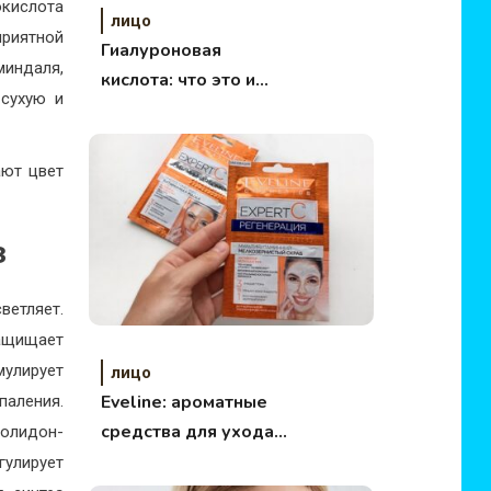
кислота
лицо
риятной
Гиалуроновая
миндаля,
кислота: что это и
 сухую и
как она работает
ают цвет
з
етляет.
защищает
улирует
лицо
Eveline: ароматные
аления.
средства для ухода
олидон-
за лицом и ногтями
гулирует