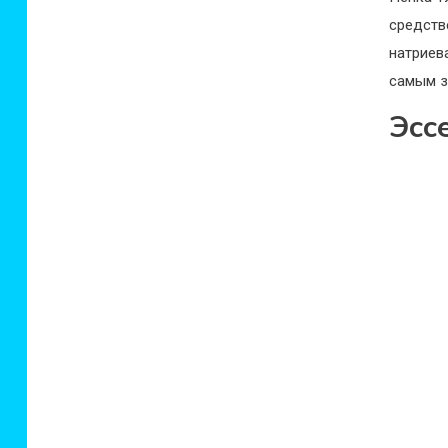
средств
натриев
самым з
Эсс