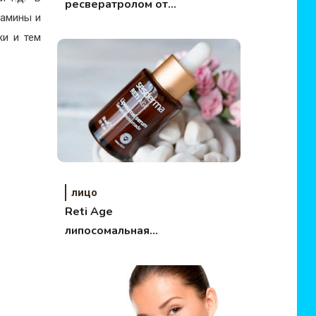
ресвератролом от
тамины и
марки Марина
жи и тем
Казарина
лицо
Reti Age
липосомальная
сыворотка Sesderma