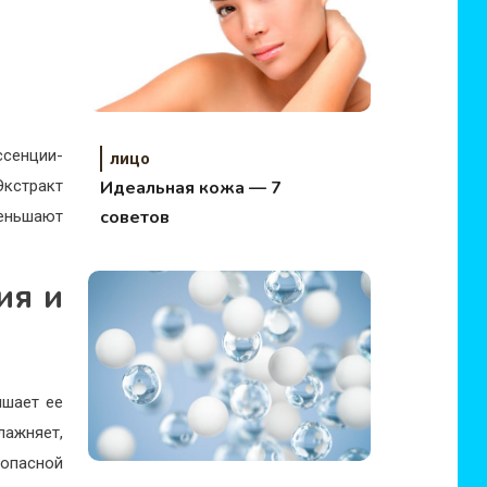
ссенции-
лицо
Идеальная кожа — 7
Экстракт
советов
меньшают
ия и
ышает ее
лажняет,
зопасной