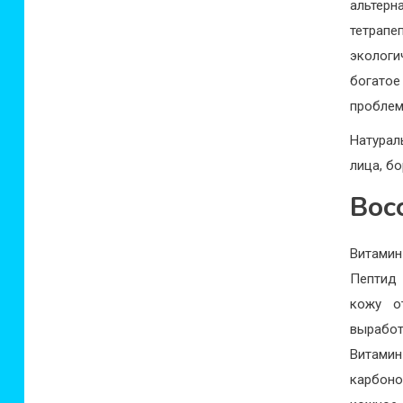
альтер
тетрап
экологи
богатое
проблем
Натурал
лица, б
Вос
Витами
Пептид 
кожу о
вырабо
Витами
карбоно