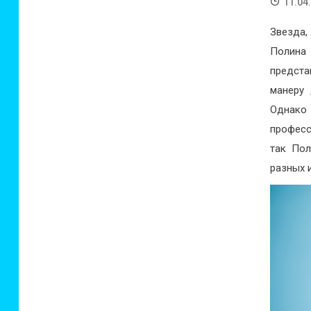
11.04
Звезда,
Полина
предста
манеру 
Однако 
професс
так Пол
разных 