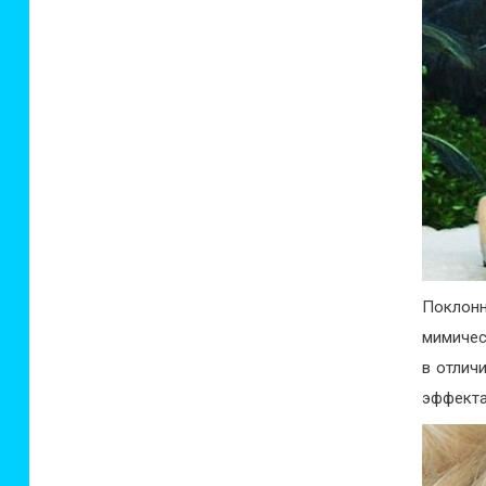
Поклонн
мимичес
в отлич
эффекта