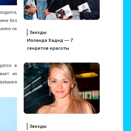
ходится,
рина без
шенно не
Звезды
Иоланда Хадид — 7
секретов красоты
дятся в
вает их
 девушка
Звезды