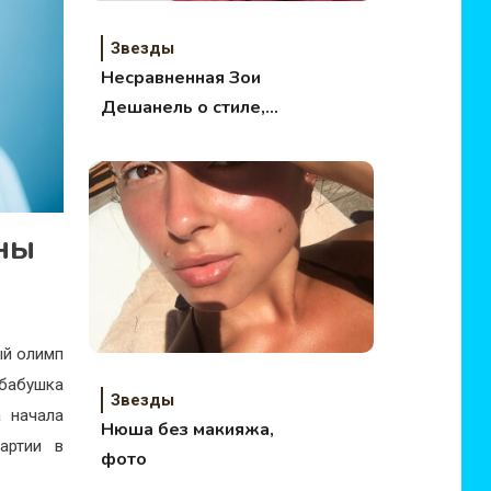
Звезды
Несравненная Зои
Дешанель о стиле,
музыке, моде
ны
ый олимп
 бабушка
Звезды
 начала
Нюша без макияжа,
артии в
фото