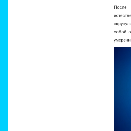
После 
естест
скрупул
собой о
умеренн