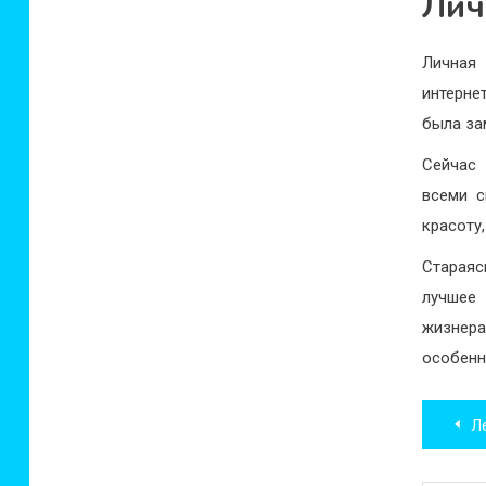
Лич
Личная
интерне
была за
Сейчас 
всеми с
красоту,
Стараяс
лучшее
жизнера
особенн
Нав
Л
по