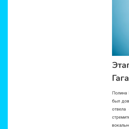
Эта
Гаг
Полина 
был дов
отвела
стреми
вокальн