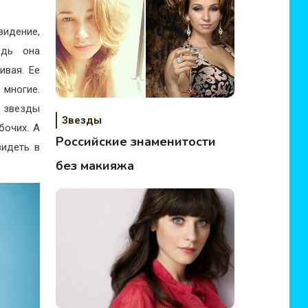
видение,
едь она
ивая. Ее
 многие.
ж звезды
Звезды
бочих. А
Российские знаменитости
видеть в
без макияжа