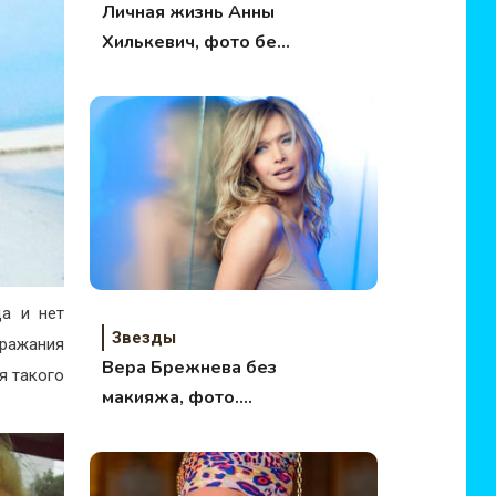
Личная жизнь Анны
Хилькевич, фото без
макияжа и фотошопа
ца и нет
Звезды
дражания
Вера Брежнева без
я такого
макияжа, фото.
Личная жизнь
певицы.