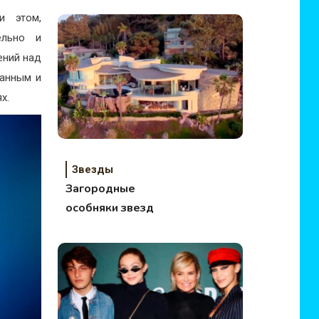
и этом,
ельно и
ений над
жанным и
х.
Звезды
Загородные
особняки звезд