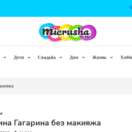
Дети
Свадьба
Дом
Жизнь
Хобб
акияжа
ы
ина Гагарина без макияжа