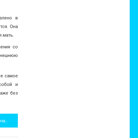
влено в
тся. Она
я мать.
шения со
 внешнюю
се самое
собой и
даже без
Косметика Essence: бюджетная косметика из Германии