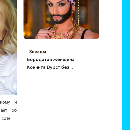
Звезды
Бородатая женщина
Кончита Вурст без
макияжа
нному и
вает об
ысоте.