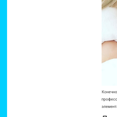
Конечн
профес
элемент