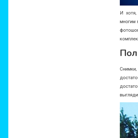
И хотя,
многим 
фотошоп
комплек
Пол
Снимки
достат
достато
выгляди