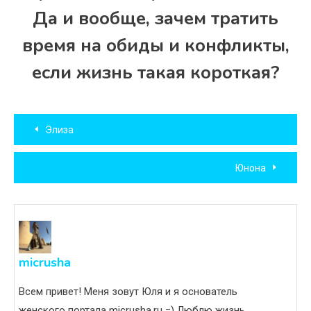
Да и вообще, зачем тратить
время на обиды и конфликты,
если жизнь такая короткая?
Навигация
Элиза
по
Юнона
записям
micrusha
Всем привет! Меня зовут Юля и я основатель
женского портала micrusha.ru =) Люблю жизнь,