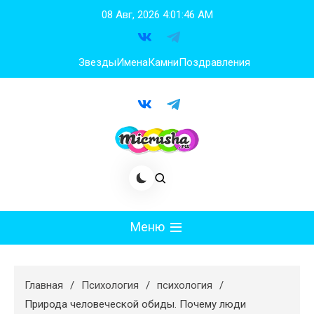
Перейти
08 Авг, 2026
4:01:46 AM
к
содержимому
Звезды
Имена
Камни
Поздравления
Меню
Мода
Главная
Психология
психология
Худеем
Природа человеческой обиды. Почему люди