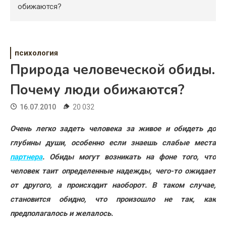
Психология
обижаются?
Дети
Свадьба
психология
Природа человеческой обиды.
Дом
Почему люди обижаются?
Жизнь
16.07.2010
20 032
Хобби
Очень легко задеть человека за живое и обидеть до
Красота
глубины души, особенно если знаешь слабые места
Недвижимость
партнера
. Обиды могут возникать на фоне того, что
человек таит определенные надежды, чего-то ожидает
от другого, а происходит наоборот. В таком случае,
становится обидно, что произошло не так, как
предполагалось и желалось.