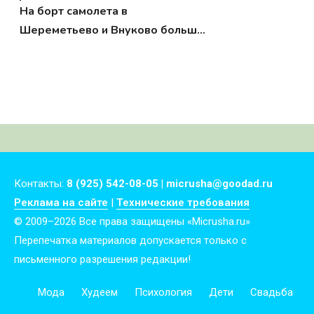
На борт самолета в
Шереметьево и Внуково больше
нельзя брать жидкости
Контакты:
8 (925) 542-08-05 | micrusha@goodad.ru
Реклама на сайте
|
Технические требования
© 2009–2026 Все права защищены «Micrusha.ru»
Перепечатка материалов допускается только с
письменного разрешения редакции!
Мода
Худеем
Психология
Дети
Свадьба