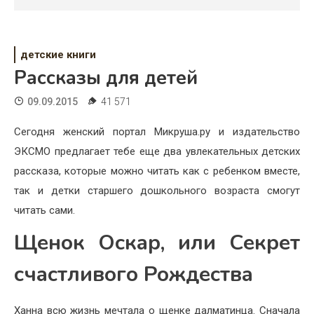
Психология
Дети
детские книги
Свадьба
Рассказы для детей
Дом
09.09.2015
41 571
Жизнь
Сегодня женский портал Микруша.ру и издательство
ЭКСМО предлагает тебе еще два увлекательных детских
Хобби
рассказа, которые можно читать как с ребенком вместе,
Красота
так и детки старшего дошкольного возраста смогут
читать сами.
Недвижимость
Щенок Оскар, или Секрет
счастливого Рождества
Ханна всю жизнь мечтала о щенке далматинца. Сначала