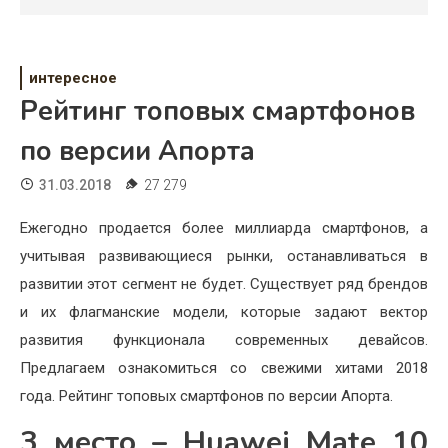
Психология
Дети
интересное
Свадьба
Рейтинг топовых смартфонов
Дом
по версии Апорта
Жизнь
31.03.2018
27 279
Хобби
Ежегодно продается более миллиарда смартфонов, а
учитывая развивающиеся рынки, останавливаться в
Красота
развитии этот сегмент не будет. Существует ряд брендов
Недвижимость
и их флагманские модели, которые задают вектор
развития функционала современных девайсов.
Предлагаем ознакомиться со свежими хитами 2018
года. Рейтинг топовых смартфонов по версии Апорта.
3 место – Huawei Mate 10