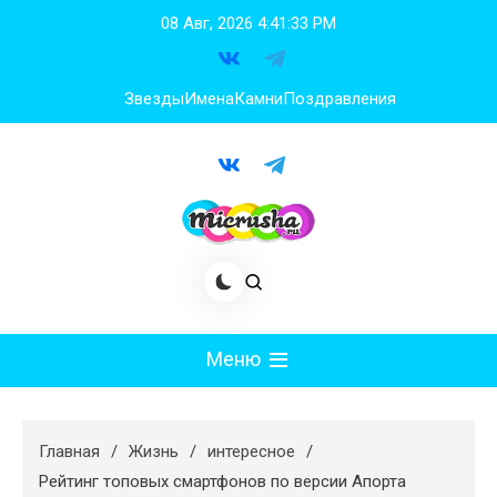
Перейти
08 Авг, 2026
4:41:34 PM
к
содержимому
Звезды
Имена
Камни
Поздравления
Меню
Мода
Главная
Жизнь
интересное
Худеем
Рейтинг топовых смартфонов по версии Апорта