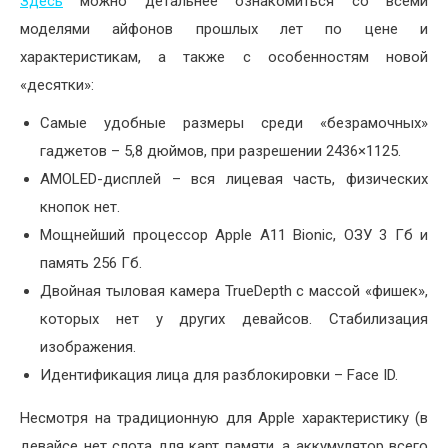
Здесь
можно детальнее ознакомиться со всеми
моделями айфонов прошлых лет по цене и
характеристикам, а также с особенностям новой
«десятки»:
Самые удобные размеры среди «безрамочных»
гаджетов – 5,8 дюймов, при разрешении 2436×1125.
AMOLED-дисплей – вся лицевая часть, физических
кнопок нет.
Мощнейший процессор Apple A11 Bionic, ОЗУ 3 Гб и
память 256 Гб.
Двойная тыловая камера TrueDepth с массой «фишек»,
которых нет у других девайсов. Стабилизация
изображения.
Идентификация лица для разблокировки – Face ID.
Несмотря на традиционную для Apple характеристику (в
девайсе нет слота для карт памяти, а аккумулятор всего