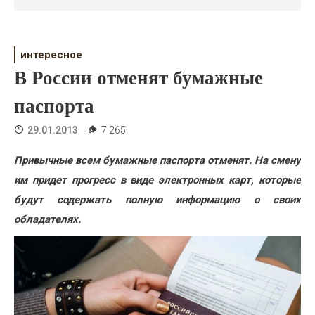
Психология
Дети
интересное
Свадьба
В России отменят бумажные
Дом
паспорта
Жизнь
29.01.2013
7 265
Хобби
Привычные всем бумажные паспорта отменят. На смену
им придет прогресс в виде электронных карт, которые
Красота
будут содержать полную информацию о своих
Недвижимость
обладателях.