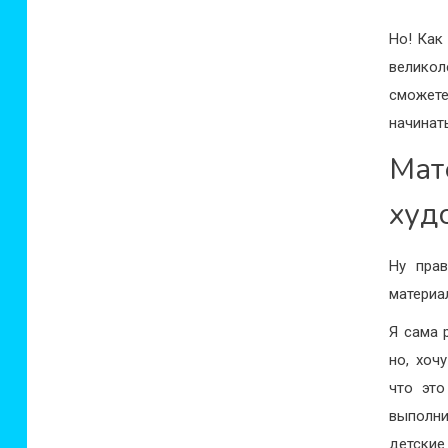
Но! Как
великол
сможете
начинат
Ма
худ
Ну прав
материа
Я сама 
но, хоч
что это
выполн
детские