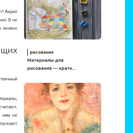
т! Акрил
чно В не
го можно
щих
рисование
Материалы для
рисования — краткий
обзор, советы и
Отличный
рекомендации
териалы,
считают,
с ним не
пускают