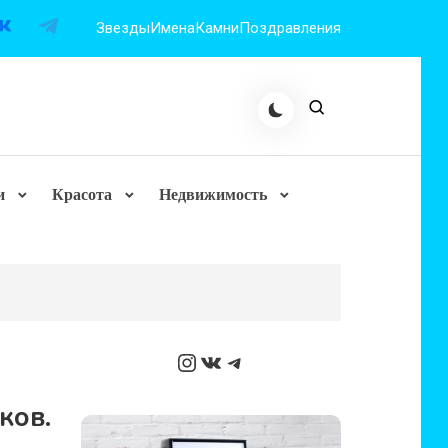
Звезды
Имена
Камни
Поздравления
и
Красота
Недвижимость
Instagram
ВКонтакте
Telegram
ков.