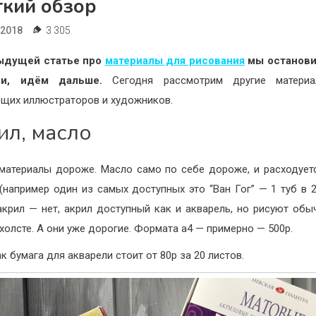
ткий обзор
.2018
3 305
ыдущей статье про
материалы для рисования
мы останови
ели, идём дальше.
Сегодня рассмотрим другие матери
щих иллюстраторов и художников.
ил, масло
 материалы дороже. Масло само по себе дороже, и расходует
(например один из самых доступных это “Ван Гог” — 1 туб в 
 акрил — нет, акрил доступный как и акварель, но рисуют обы
 холсте. А они уже дорогие. Формата а4 — примерно — 500р.
к бумага для акварели стоит от 80р за 20 листов.