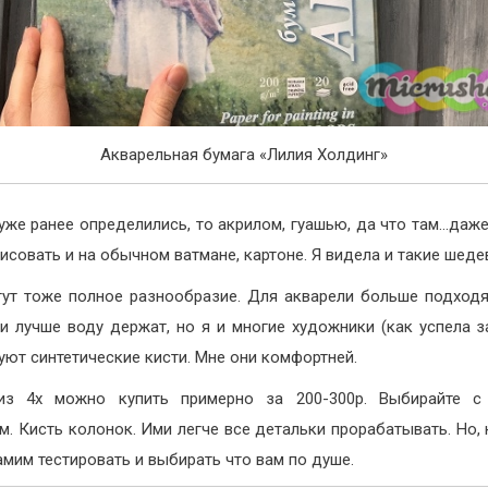
Акварельная бумага «Лилия Холдинг»
уже ранее определились, то акрилом, гуашью, да что там…даж
исовать и на обычном ватмане, картоне. Я видела и такие шеде
 тут тоже полное разнообразие. Для акварели больше подходя
ни лучше воду держат, но я и многие художники (как успела з
уют синтетические кисти. Мне они комфортней.
из 4х можно купить примерно за 200-300р. Выбирайте с
м. Кисть колонок. Ими легче все детальки прорабатывать. Но, 
амим тестировать и выбирать что вам по душе.