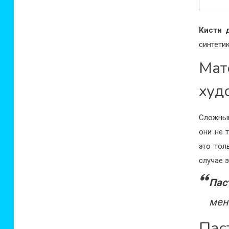
Кисти 
синтети
Ма
худ
Сложный
они не 
это тол
случае 
Пас
мен
Пас