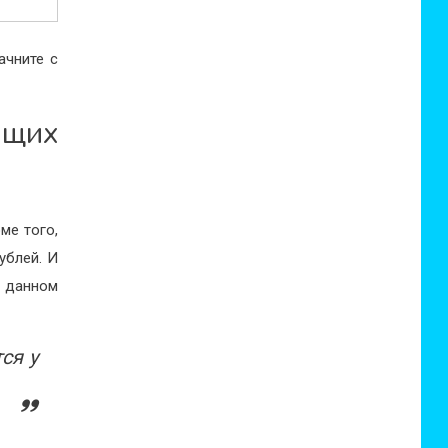
ачните с
щих
ме того,
ублей. И
В данном
ся у