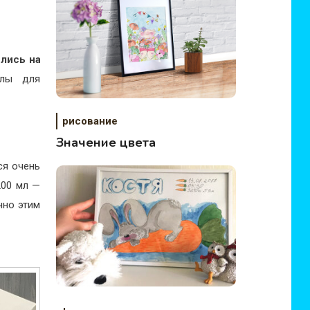
лись на
алы для
рисование
Значение цвета
ся очень
200 мл —
чно этим