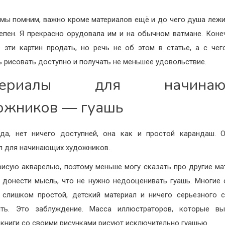
 мы помним, важно кроме материалов ещё и до чего душа лежи
епен. Я прекрасно орудовала им и на обычном ватмане. Коне
 эти картин продать, но речь не об этом в статье, а с че
ь рисовать доступно и получать не меньшее удовольствие.
териалы для начинаю
ожников — гуашь
да, нет ничего доступней, она как и простой карандаш. 
л для начинающих художников.
рисую акварелью, поэтому меньше могу сказать про другие ма
у донести мысль, что не нужно недооценивать гуашь. Многие 
 слишком простой, детский материал и ничего серьезного 
ить. Это заблуждение. Масса иллюстраторов, которые вы
 книги со своими рисунками рисуют исключительно гуашью.