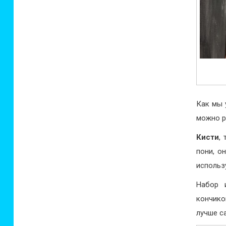
Как мы 
можно р
Кисти
,
пони, о
использ
Набор 
кончико
лучше с