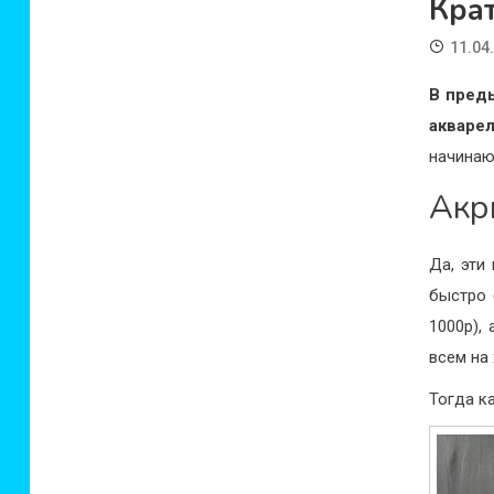
Кра
11.04
В пред
аквар
начинаю
Акр
Да, эти
быстро 
1000р),
всем на
Тогда ка