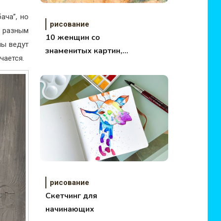
ача”, но
рисование
с разным
10 женщин со
лы ведут
знаменитых картин, о
чается.
судьбах которых вы
не знаете
рисование
Скетчинг для
начинающих