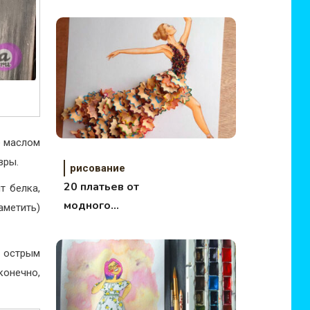
е маслом
вры.
рисование
20 платьев от
т белка,
модного
аметить)
иллюстратора из
Армении Эдгара
 острым
Артиса
конечно,