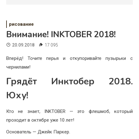
Психология
Дети
рисование
Свадьба
Внимание! INKTOBER 2018!
Дом
20.09.2018
17 095
Жизнь
Вперёд!
Точите перья и откупоривайте пузырьки с
чернилами!
Хобби
Грядёт Инктобер 2018.
Красота
Юху!
Недвижимость
Кто не знает, INKTOBER — это флешмоб, который
проходит в октябре уже 10 лет!
Основатель — Джейк Паркер.