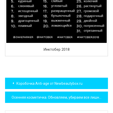
Инктобер 2018
Навигация
Коробочка Anti-age от Newbeautybox.ru
по
Осенняя косметичка. Обновляем, убираем все лишнее.
записям