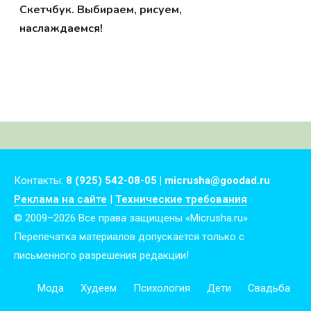
Скетчбук. Выбираем, рисуем,
наслаждаемся!
Контакты:
8 (925) 542-08-05 | micrusha@goodad.ru
Реклама на сайте
|
Технические требования
© 2009–2026 Все права защищены «Micrusha.ru»
Перепечатка материалов допускается только с
письменного разрешения редакции!
Мода
Худеем
Психология
Дети
Свадьба