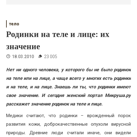
Психология
Дети
тело
Свадьба
Родинки на теле и лице: их
Дом
значение
Жизнь
18.03.2010
23 005
Хобби
Нет ни одного человека, у которого бы не было родинок
на теле или на лице, а чаще всего у многих есть родинки
Красота
и на теле, и на лице. Знаешь ли ты, что родинки имеют
Недвижимость
свое значение. И сегодня женский портал Микруша.ру
расскажет значение родинок на теле и лице.
Медики считают, что родинки – врожденный порок
развития кожи, доброкачественные опухоли вирусной
природы. Древние люди считали иначе, они видели