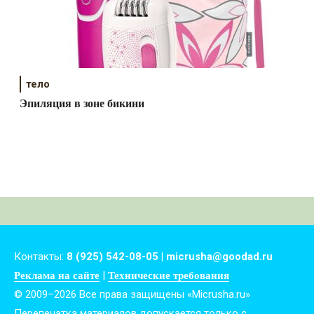
тело
Эпиляция в зоне бикини
Контакты:
8 (925) 542-08-05 | micrusha@goodad.ru
|
Реклама на сайте
Технические требования
© 2009–2026 Все права защищены «Micrusha.ru»
Перепечатка материалов допускается только с