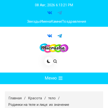
Перейти
08 Авг, 2026
6:13:22 PM
к
содержимому
Звезды
Имена
Камни
Поздравления
Меню
Мода
Главная
Красота
тело
Худеем
Родинки на теле и лице: их значение