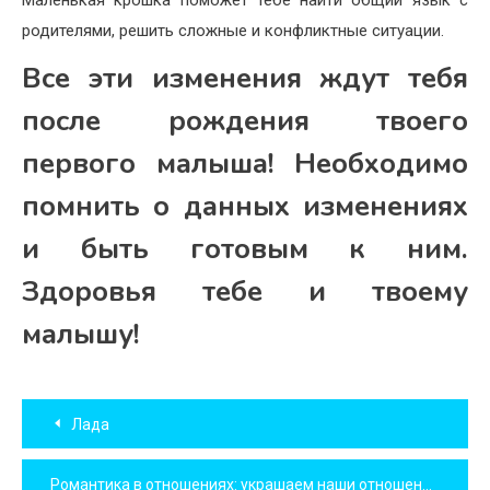
родителями, решить сложные и конфликтные ситуации.
Все эти изменения ждут тебя
после рождения твоего
первого малыша! Необходимо
помнить о данных изменениях
и быть готовым к ним.
Здоровья тебе и твоему
малышу!
Навигация
Лада
по
Романтика в отношениях: украшаем наши отношения