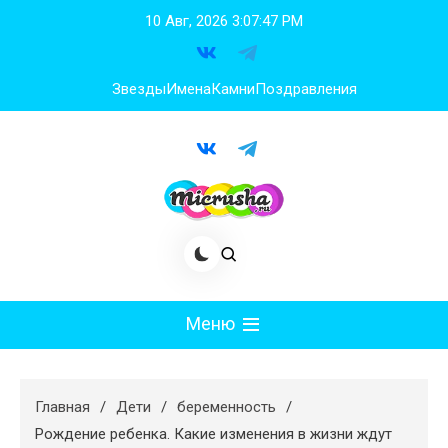
Перейти
10 Авг, 2026
3:07:48 PM
к
содержимому
Звезды
Имена
Камни
Поздравления
Меню
Мода
Главная
Дети
беременность
Худеем
Рождение ребенка. Какие изменения в жизни ждут