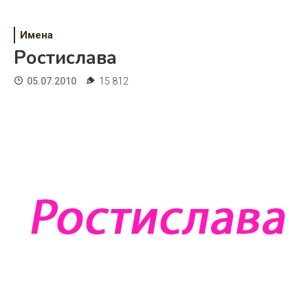
Психология
Дети
Имена
Ростислава
Свадьба
05.07.2010
15 812
Дом
Жизнь
Хобби
Красота
Недвижимость