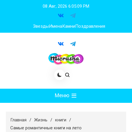
Перейти
08 Авг, 2026
6:05:10 PM
к
содержимому
Звезды
Имена
Камни
Поздравления
Меню
Мода
Главная
Жизнь
книги
Худеем
Самые романтичные книги на лето