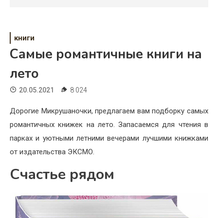
Психология
Дети
книги
Свадьба
Самые романтичные книги на
Дом
лето
Жизнь
20.05.2021
8 024
Хобби
Дорогие Микрушаночки, предлагаем вам подборку самых
романтичных книжек на лето. Запасаемся для чтения в
Красота
парках и уютными летними вечерами лучшими книжками
Недвижимость
от издательства ЭКСМО.
Счастье рядом