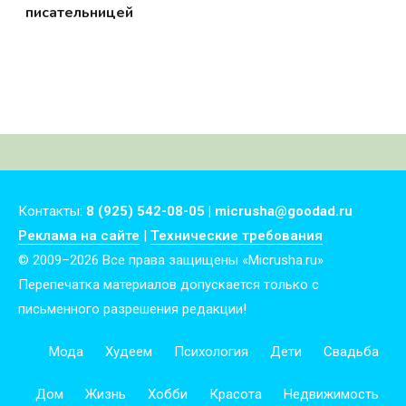
писательницей
Контакты:
8 (925) 542-08-05 | micrusha@goodad.ru
Реклама на сайте
|
Технические требования
© 2009–2026 Все права защищены «Micrusha.ru»
Перепечатка материалов допускается только с
письменного разрешения редакции!
Мода
Худеем
Психология
Дети
Свадьба
Дом
Жизнь
Хобби
Красота
Недвижимость