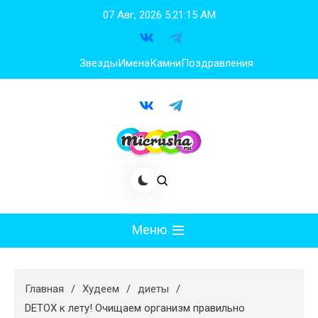
Перейти
07 Авг, 2026
5:21:16 AM
к
содержимому
Звезды
Имена
Камни
Поздравления
Меню
Мода
Главная
Худеем
диеты
Худеем
DETOX к лету! Очищаем организм правильно