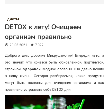
Психология
Дети
диеты
Свадьба
DETOX к лету! Очищаем
Дом
организм правильно
Жизнь
20.05.2021
7 092
Хобби
Доброго дня, дорогие Микрушаночки! Впереди лето, а
это значит, что хочется быть обновленной, подтянутой,
Красота
стройной,
здоровой
. Модное слово DETOX давно вошло
Недвижимость
в нашу жизнь. Сегодня разбираемся, какие продукты
могут быть полезны для очищения организма и как
правильно устраивать себе DETOX дни.